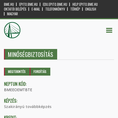
BME.HU
EPITO.BME.HU
EDU.EPITO.BME.HU
HELP.EPITO.BME.HU
OKTATÓI BELÉPÉS
E-MAIL
TELEFONKÖNYV
TÉRKÉP
ENGLISH
MAGYAR
MINŐSÉGBIZTOSÍTÁS
Elsődleges fülek
MEGTEKINTÉS
(AKTÍV
FORDÍTÁS
FÜL)
NEPTUN KÓD:
BMEEOEMTBTE
KÉPZÉS:
Szakirányú továbbképzés
KREDIT: