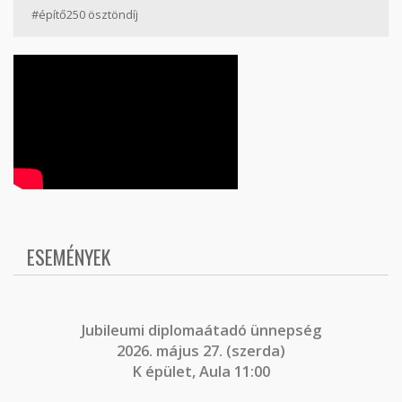
#építő250 ösztöndíj
ESEMÉNYEK
J
ubileumi diplomaátadó ünnepség
2026. május 27. (szerda)
K épület, Aula 11:00