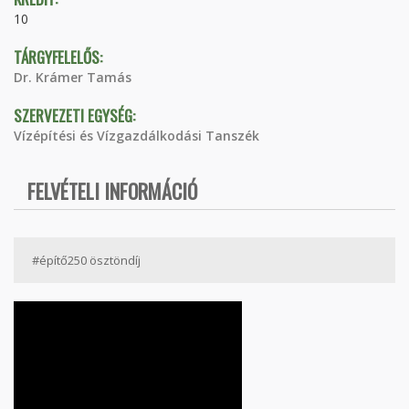
10
TÁRGYFELELŐS:
Dr. Krámer Tamás
SZERVEZETI EGYSÉG:
Vízépítési és Vízgazdálkodási Tanszék
FELVÉTELI INFORMÁCIÓ
#építő250 ösztöndíj