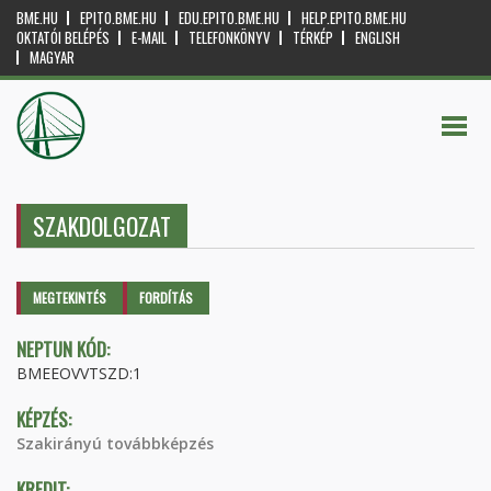
BME.HU
EPITO.BME.HU
EDU.EPITO.BME.HU
HELP.EPITO.BME.HU
OKTATÓI BELÉPÉS
E-MAIL
TELEFONKÖNYV
TÉRKÉP
ENGLISH
MAGYAR
SZAKDOLGOZAT
Elsődleges fülek
MEGTEKINTÉS
(AKTÍV
FORDÍTÁS
FÜL)
NEPTUN KÓD:
BMEEOVVTSZD:1
KÉPZÉS:
Szakirányú továbbképzés
KREDIT: