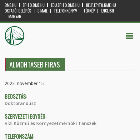
BME.HU
EPITO.BME.HU
EDU.EPITO.BME.HU
HELP.EPITO.BME.HU
OKTATÓI BELÉPÉS
E-MAIL
TELEFONKÖNYV
TÉRKÉP
ENGLISH
MAGYAR
ALMOHTASEB FIRAS
2023. november 15.
BEOSZTÁS:
Doktorandusz
SZERVEZETI EGYSÉG:
Vízi Közmű és Környezetmérnöki Tanszék
TELEFONSZÁM: