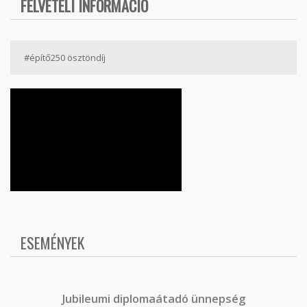
FELVÉTELI INFORMÁCIÓ
#építő250 ösztöndíj
ESEMÉNYEK
J
ubileumi diplomaátadó ünnepség