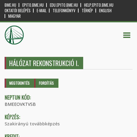
BME.HU
EPITO.BME.HU
EDU.EPITO.BME.HU
HELP.EPITO.BME.HU
OKTATÓI BELÉPÉS
E-MAIL
TELEFONKÖNYV
TÉRKÉP
ENGLISH
MAGYAR
HÁLÓZAT REKONSTRUKCIÓ I.
Elsődleges fülek
MEGTEKINTÉS
(AKTÍV
FORDÍTÁS
FÜL)
NEPTUN KÓD:
BMEEOVKTVSB
KÉPZÉS:
Szakirányú továbbképzés
KREDIT: