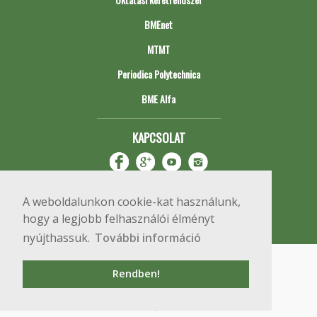
BMEnet
MTMT
Periodica Polytechnica
BME Alfa
KAPCSOLAT
A weboldalunkon cookie-kat használunk,
hogy a legjobb felhasználói élményt
nyújthassuk.
További információ
Impresszum
Copyright © 2020 BME Építőmérnöki Kar
Rendben!
1111 Budapest, Műegyetem rkp. 3.
+36 1 463 3531
webmester@emk.bme.hu