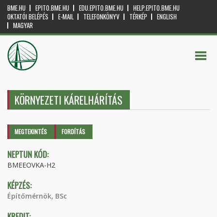
BME.HU
EPITO.BME.HU
EDU.EPITO.BME.HU
HELP.EPITO.BME.HU
OKTATÓI BELÉPÉS
E-MAIL
TELEFONKÖNYV
TÉRKÉP
ENGLISH
MAGYAR
KÖRNYEZETI KÁRELHÁRÍTÁS
Elsődleges fülek
MEGTEKINTÉS
(AKTÍV
FORDÍTÁS
FÜL)
NEPTUN KÓD:
BMEEOVKA-H2
KÉPZÉS:
Építőmérnök, BSc
KREDIT: