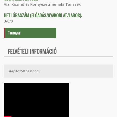
Vízi Közmű és Környezetmérnöki Tanszék
HETI ÓRASZÁM (ELŐADÁS/GYAKORLAT/LABOR):
3/0/0
Tananyag
FELVÉTELI INFORMÁCIÓ
#építő250 ösztöndíj