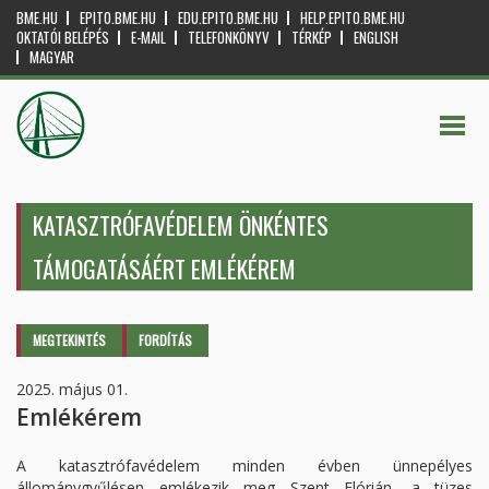
BME.HU
EPITO.BME.HU
EDU.EPITO.BME.HU
HELP.EPITO.BME.HU
OKTATÓI BELÉPÉS
E-MAIL
TELEFONKÖNYV
TÉRKÉP
ENGLISH
MAGYAR
KATASZTRÓFAVÉDELEM ÖNKÉNTES
TÁMOGATÁSÁÉRT EMLÉKÉREM
Elsődleges fülek
MEGTEKINTÉS
(AKTÍV
FORDÍTÁS
FÜL)
2025. május 01.
Emlékérem
A katasztrófavédelem minden évben ünnepélyes
állománygyűlésen emlékezik meg Szent Flórián, a tüzes