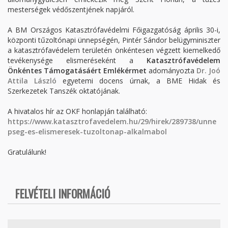
mesterségek védőszentjének napjáról.
A BM Országos Katasztrófavédelmi Főigazgatóság április 30-i,
központi tűzoltónapi ünnepségén, Pintér Sándor belügyminiszter
a katasztrófavédelem területén önkéntesen végzett kiemelkedő
tevékenysége elismeréseként a
Katasztrófavédelem
Önkéntes Támogatásáért Emlékérmet
adományozta
Dr. Joó
Attila László
egyetemi docens úrnak, a BME Hidak és
Szerkezetek Tanszék oktatójának.
A hivatalos hír az OKF honlapján található:
https://www.katasztrofavedelem.hu/29/hirek/289738/unne
pseg-es-elismeresek-tuzoltonap-alkalmabol
Gratulálunk!
FELVÉTELI INFORMÁCIÓ