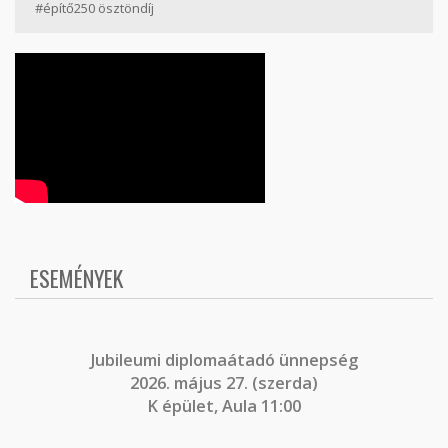
#építő250 ösztöndíj
ESEMÉNYEK
J
ubileumi diplomaátadó ünnepség
2026. május 27. (szerda)
K épület, Aula 11:00