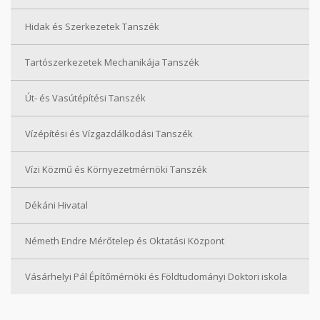
Hidak és Szerkezetek Tanszék
Tartószerkezetek Mechanikája Tanszék
Út- és Vasútépítési Tanszék
Vízépítési és Vízgazdálkodási Tanszék
Vízi Közmű és Környezetmérnöki Tanszék
Dékáni Hivatal
Németh Endre Mérőtelep és Oktatási Központ
Vásárhelyi Pál Építőmérnöki és Földtudományi Doktori iskola