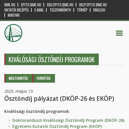
BME.HU
EPITO.BME.HU
EDU.EPITO.BME.HU
HELP.EPITO.BME.HU
OKTATÓI BELÉPÉS
E-MAIL
TELEFONKÖNYV
TÉRKÉP
ENGLISH
MAGYAR
KIVÁLÓSÁGI ÖSZTÖNDÍJ PROGRAMOK
Elsődleges fülek
MEGTEKINTÉS
(AKTÍV
FORDÍTÁS
FÜL)
2025. május 13.
Ösztöndíj pályázat (DKÖP-26 és EKÖP)
Kiválósági ösztöndíj programok:
Doktoranduszi Kiválósági Ösztöndíj Program (DKÖP-26)
Egyetemi Kutatói Ösztöndíj Program (EKÖP)