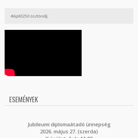
#építő250 ösztöndíj
ESEMÉNYEK
J
ubileumi diplomaátadó ünnepség
2026. május 27. (szerda)