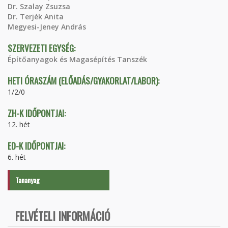
Dr. Szalay Zsuzsa
Dr. Terjék Anita
Megyesi-Jeney András
SZERVEZETI EGYSÉG:
Építőanyagok és Magasépítés Tanszék
HETI ÓRASZÁM (ELŐADÁS/GYAKORLAT/LABOR):
1/2/0
ZH-K IDŐPONTJAI:
12. hét
ED-K IDŐPONTJAI:
6. hét
Tananyag
FELVÉTELI INFORMÁCIÓ