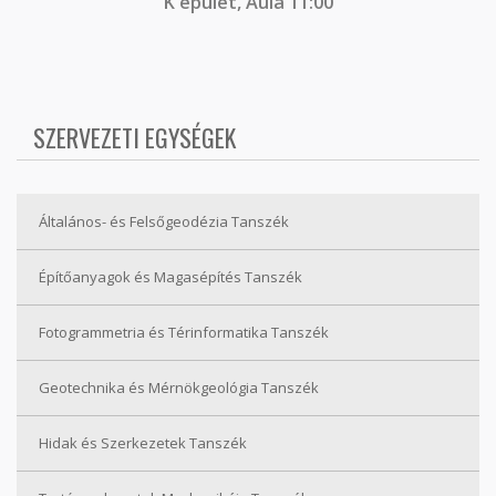
K épület, Aula 11:00
SZERVEZETI EGYSÉGEK
Általános- és Felsőgeodézia Tanszék
Építőanyagok és Magasépítés Tanszék
Fotogrammetria és Térinformatika Tanszék
Geotechnika és Mérnökgeológia Tanszék
Hidak és Szerkezetek Tanszék