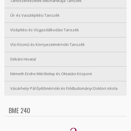
Tartószerkezetek Mechanikája Tanszék
Út- és Vasútépítési Tanszék
Vízépítési és Vízgazdálkodási Tanszék
Vízi Közmű és Környezetmérnöki Tanszék
Dékáni Hivatal
Németh Endre Mérőtelep és Oktatási Központ
Vásárhelyi Pál Építőmérnöki és Földtudományi Doktori iskola
BME 240