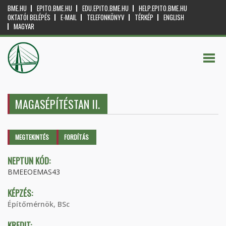
BME.HU
EPITO.BME.HU
EDU.EPITO.BME.HU
HELP.EPITO.BME.HU
OKTATÓI BELÉPÉS
E-MAIL
TELEFONKÖNYV
TÉRKÉP
ENGLISH
MAGYAR
MAGASÉPÍTÉSTAN II.
Elsődleges fülek
MEGTEKINTÉS
(AKTÍV
FORDÍTÁS
FÜL)
NEPTUN KÓD:
BMEEOEMAS43
KÉPZÉS:
Építőmérnök, BSc
KREDIT: