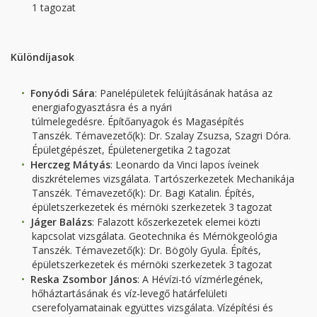
1 tagozat
Különdíjasok
Fonyódi Sára
: Panelépületek felújításának hatása az
energiafogyasztásra és a nyári
túlmelegedésre. Építőanyagok és Magasépítés
Tanszék. Témavezető(k): Dr. Szalay Zsuzsa, Szagri Dóra.
Épületgépészet, Épületenergetika 2 tagozat
Herczeg Mátyás
: Leonardo da Vinci lapos íveinek
diszkrételemes vizsgálata. Tartószerkezetek Mechanikája
Tanszék. Témavezető(k): Dr. Bagi Katalin. Építés,
épületszerkezetek és mérnöki szerkezetek 3 tagozat
Jáger Balázs
: Falazott kőszerkezetek elemei közti
kapcsolat vizsgálata. Geotechnika és Mérnökgeológia
Tanszék. Témavezető(k): Dr. Bögöly Gyula. Építés,
épületszerkezetek és mérnöki szerkezetek 3 tagozat
Reska Zsombor János
: A Hévízi-tó vízmérlegének,
hőháztartásának és víz-levegő határfelületi
cserefolyamatainak együttes vizsgálata. Vízépítési és