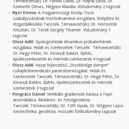
Témavezető(k): Dr. Farkas Dávid, Dr. Hajnal Géza, Dr.
Szieberth Dénes, Négyesi Klaudia. Víztudomány 2 tagozat
Nyiri Emese
: A magyarországi Közép-Tisza
szabályozásának morfodinamikai vizsgálata. Vízépítési és
Vízgazdálkodási Tanszék. Témavezető(k): Dr. Homoródi
Krisztián, Dr. Török Gergely Tihamér. Víztudomány 1
tagozat
Olosz Adél
: Gyalogoshidak dinamikus próbaterhének
vizsgálata. Hidak és Szerkezetek Tanszék. Témavezető(k):
Dr. Hegyi Péter, Dr. Kövesdi Balázs. Építés,
épületszerkezetek és mérnöki szerkezetek 4 tagozat
Olosz Adél
: Hazai fejlesztésű „Stockbridge damper”
csillapítóberendezés paramétervizsgálat. Hidak és
Szerkezetek Tanszék. Témavezető(k): Dr. Hegyi Péter, Dr.
Kövesdi Balázs. Építés, épületszerkezetek és mérnöki
szerkezetek 3 tagozat
Pongrácz Dániel
: Vertikális gradiensek hatása a Faye-
anomáliákra. Általános- és Felsőgeodézia
Tanszék. Témavezető(k): Dr. Tóth Gyula, Dr. Völgyesi Lajos.
Geotechnika, geodézia, műszaki földtudomány tagozat