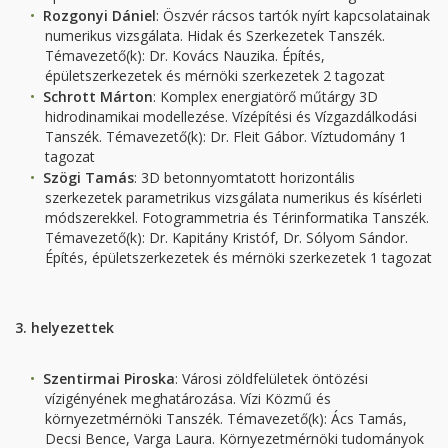
Rozgonyi Dániel
: Öszvér rácsos tartók nyírt kapcsolatainak
numerikus vizsgálata. Hidak és Szerkezetek Tanszék.
Témavezető(k): Dr. Kovács Nauzika. Építés,
épületszerkezetek és mérnöki szerkezetek 2 tagozat
Schrott Márton
: Komplex energiatörő műtárgy 3D
hidrodinamikai modellezése. Vízépítési és Vízgazdálkodási
Tanszék. Témavezető(k): Dr. Fleit Gábor. Víztudomány 1
tagozat
Szögi Tamás
: 3D betonnyomtatott horizontális
szerkezetek parametrikus vizsgálata numerikus és kísérleti
módszerekkel. Fotogrammetria és Térinformatika Tanszék.
Témavezető(k): Dr. Kapitány Kristóf, Dr. Sólyom Sándor.
Építés, épületszerkezetek és mérnöki szerkezetek 1 tagozat
3.
helyezettek
Szentirmai Piroska
: Városi zöldfelületek öntözési
vízigényének meghatározása. Vízi Közmű és
környezetmérnöki Tanszék. Témavezető(k): Ács Tamás,
Decsi Bence, Varga Laura. Környezetmérnöki tudományok