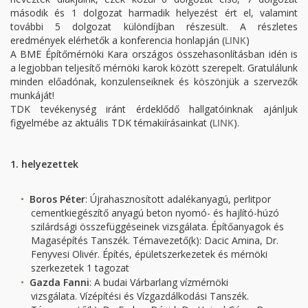
második és 1 dolgozat harmadik helyezést ért el, valamint
további 5 dolgozat különdíjban részesült. A részletes
eredmények elérhetők a konferencia honlapján (
LINK
)
A BME Építőmérnöki Kara országos összehasonlításban idén is
a legjobban teljesítő mérnöki karok között szerepelt. Gratulálunk
minden előadónak, konzulenseiknek és köszönjük a szervezők
munkáját!
TDK tevékenység iránt érdeklődő hallgatóinknak ajánljuk
figyelmébe az aktuális TDK témakiírásainkat (
LINK
).
1.
helyezettek
Boros Péter
: Újrahasznosított adalékanyagú, perlitpor
cementkiegészítő anyagú beton nyomó- és hajlító-húzó
szilárdsági összefüggéseinek vizsgálata. Építőanyagok és
Magasépítés Tanszék. Témavezető(k): Dacic Amina, Dr.
Fenyvesi Olivér. Építés, épületszerkezetek és mérnöki
szerkezetek 1 tagozat
Gazda Fanni
: A budai Várbarlang vízmérnöki
vizsgálata. Vízépítési és Vízgazdálkodási Tanszék.