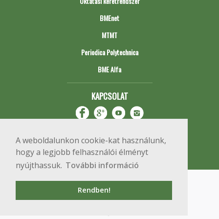
Oktatási keretrendszer
BMEnet
MTMT
Periodica Polytechnica
BME Alfa
KAPCSOLAT
A weboldalunkon cookie-kat használunk,
hogy a legjobb felhasználói élményt
nyújthassuk.
További információ
Impresszum
Copyright © 2020 BME Építőmérnöki Kar
Rendben!
1111 Budapest, Műegyetem rkp. 3.
+36 1 463 3531
webmester@emk.bme.hu