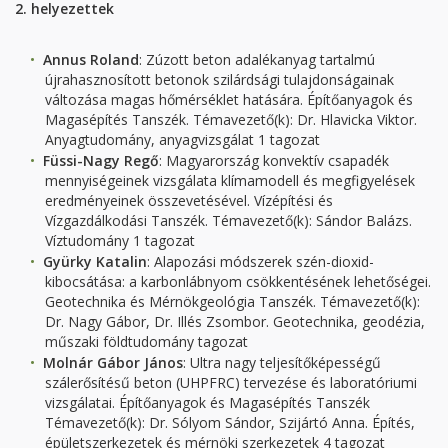
2.
helyezettek
Annus Roland
:
Zúzott beton adalékanyag tartalmú
újrahasznosított betonok szilárdsági tulajdonságainak
változása magas hőmérséklet hatására. Építőanyagok és
Magasépítés Tanszék. Témavezető(k): Dr. Hlavicka Viktor.
Anyagtudomány, anyagvizsgálat 1 tagozat
Füssi-Nagy Regő
: Magyarország konvektív csapadék
mennyiségeinek vizsgálata klímamodell és megfigyelések
eredményeinek összevetésével. Vízépítési és
Vízgazdálkodási Tanszék. Témavezető(k): Sándor Balázs.
Víztudomány 1 tagozat
Gyürky Katalin
: Alapozási módszerek szén-dioxid-
kibocsátása: a karbonlábnyom csökkentésének lehetőségei.
Geotechnika és Mérnökgeológia Tanszék. Témavezető(k):
Dr. Nagy Gábor, Dr. Illés Zsombor. Geotechnika, geodézia,
műszaki földtudomány tagozat
Molnár Gábor János
: Ultra nagy teljesítőképességű
szálerősítésű beton (UHPFRC) tervezése és laboratóriumi
vizsgálatai. Építőanyagok és Magasépítés Tanszék
Témavezető(k): Dr. Sólyom Sándor, Szijártó Anna. Építés,
épületszerkezetek és mérnöki szerkezetek 4 tagozat