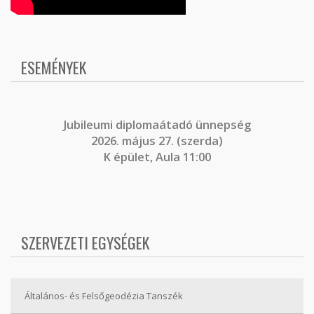
ESEMÉNYEK
J
ubileumi diplomaátadó ünnepség
2026. május 27. (szerda)
K épület, Aula 11:00
SZERVEZETI EGYSÉGEK
Általános- és Felsőgeodézia Tanszék