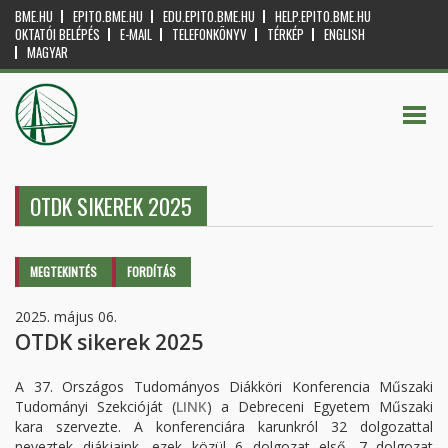
BME.HU
EPITO.BME.HU
EDU.EPITO.BME.HU
HELP.EPITO.BME.HU
OKTATÓI BELÉPÉS
E-MAIL
TELEFONKÖNYV
TÉRKÉP
ENGLISH
MAGYAR
OTDK SIKEREK 2025
Elsődleges fülek
MEGTEKINTÉS
(AKTÍV
FORDÍTÁS
FÜL)
2025. május 06.
OTDK sikerek 2025
A 37. Országos Tudományos Diákköri Konferencia Műszaki
Tudományi Szekcióját (
LINK
) a Debreceni Egyetem Műszaki
kara szervezte. A konferenciára karunkról 32 dolgozattal
neveztek diákjaink, ezek közül 6 dolgozat első, 7 dolgozat