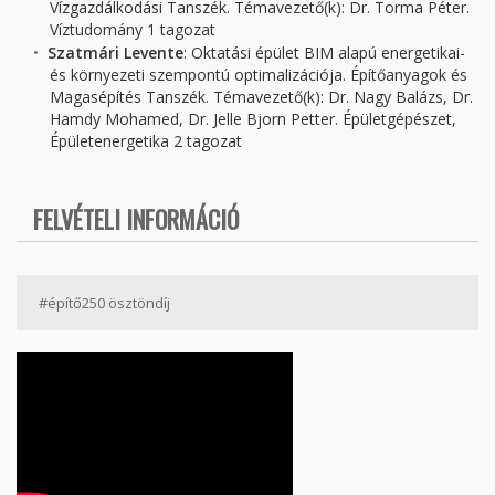
Vízgazdálkodási Tanszék.
Témavezető(k): Dr. Torma Péter.
Víztudomány 1 tagozat
Szatmári Levente
: Oktatási épület BIM alapú energetikai-
és környezeti szempontú optimalizációja. Építőanyagok és
Magasépítés Tanszék. Témavezető(k): Dr. Nagy Balázs, Dr.
Hamdy Mohamed, Dr. Jelle Bjorn Petter. Épületgépészet,
Épületenergetika 2 tagozat
FELVÉTELI INFORMÁCIÓ
#építő250 ösztöndíj