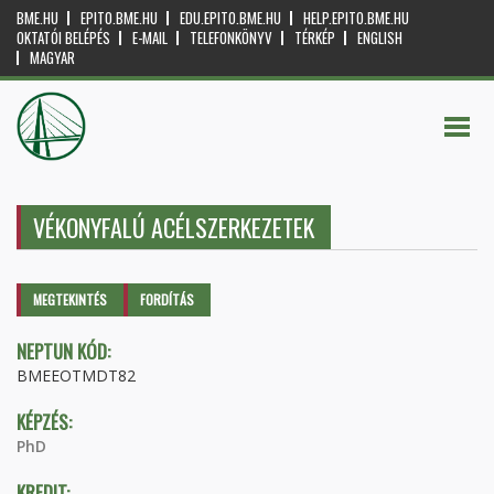
BME.HU
EPITO.BME.HU
EDU.EPITO.BME.HU
HELP.EPITO.BME.HU
OKTATÓI BELÉPÉS
E-MAIL
TELEFONKÖNYV
TÉRKÉP
ENGLISH
MAGYAR
VÉKONYFALÚ ACÉLSZERKEZETEK
Elsődleges fülek
MEGTEKINTÉS
(AKTÍV
FORDÍTÁS
FÜL)
NEPTUN KÓD:
BMEEOTMDT82
KÉPZÉS:
PhD
KREDIT: