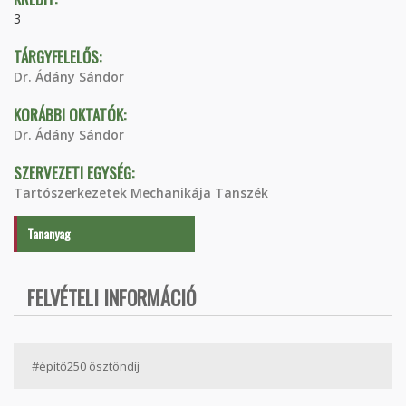
3
TÁRGYFELELŐS:
Dr. Ádány Sándor
KORÁBBI OKTATÓK:
Dr. Ádány Sándor
SZERVEZETI EGYSÉG:
Tartószerkezetek Mechanikája Tanszék
Tananyag
FELVÉTELI INFORMÁCIÓ
#építő250 ösztöndíj