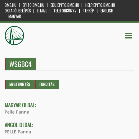
BME.HU
EPITO.BME.HU
EDU.EPITO.BME.HU
HELP.EPITO.BME.HU
OKTATÓI BELÉPÉS
E-MAIL
TELEFONKÖNYV
TÉRKÉP
ENGLISH
MAGYAR
WSGBC4
Elsődleges fülek
MEGTEKINTÉS
(AKTÍV
FORDÍTÁS
FÜL)
MAGYAR OLDAL:
Pelle Panna
ANGOL OLDAL:
PELLE Panna