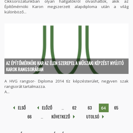
Cikksorozatunkban olyan hallgatókról olvashattok, akik az
Építőmérnöki Karon megszerzett alapdiploma után a világ
különböző...
AZ ÉPÍTŐMÉRNÖKI KAR AZ ÉLEN SZEREPEL A MŰSZAKI KÉPZÉST NYÚJTÓ
KAROK RANGSORÁBAN
A HVG rangsor- Diploma 2014 tíz képzésterület, negyven szak
rangsorát tartalmazza.
A...
Oldalak
ELSŐ
ELŐZŐ
…
62
63
65
64
66
…
KÖVETKEZŐ
UTOLSÓ