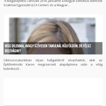
A Magasépítési Tanszék 2014. januártól a Magyar Életciklus-elemzők
Szakmai Egyesület (LCA Center) és a Magyar...
MSC DILEMMA, AVAGY SZÍVESEN TANULNÁL KÜLFÖLDÖN, DE FÉLSZ
BELEVÁGNI?
Cikksorozatunkban olyan hallgatókról olvashattok, akik az
Építőmérnöki Karon megszerzett alapdiploma után a világ
különböző...