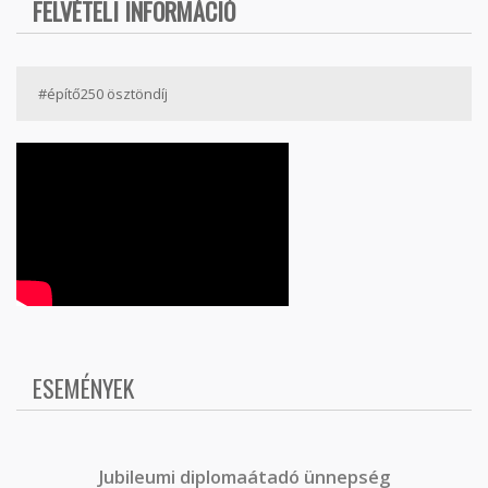
FELVÉTELI INFORMÁCIÓ
#építő250 ösztöndíj
ESEMÉNYEK
J
ubileumi diplomaátadó ünnepség