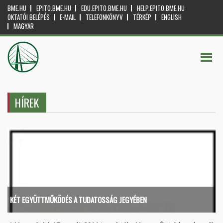
BME.HU
EPITO.BME.HU
EDU.EPITO.BME.HU
HELP.EPITO.BME.HU
OKTATÓI BELÉPÉS
E-MAIL
TELEFONKÖNYV
TÉRKÉP
ENGLISH
MAGYAR
HÍREK
KÉT EGYÜTTMŰKÖDÉS A TUDATOSSÁG JEGYÉBEN