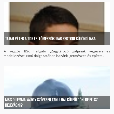
TURAI PÉTER A TDK ÉPÍTŐMÉRNÖKI KAR REKTORI KÜLÖNDÍJASA
A végzős BSc hallgató „Zagytározó gátjának végeselemes
modellezése” című dolgozatában hazánk „természeti és épített...
MSC DILEMMA, AVAGY SZÍVESEN TANULNÁL KÜLFÖLDÖN, DE FÉLSZ
BELEVÁGNI?