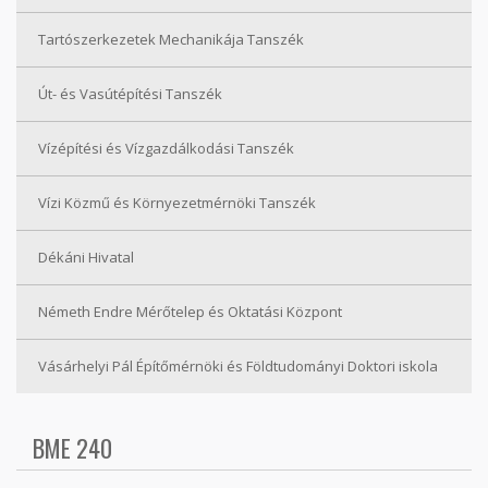
Tartószerkezetek Mechanikája Tanszék
Út- és Vasútépítési Tanszék
Vízépítési és Vízgazdálkodási Tanszék
Vízi Közmű és Környezetmérnöki Tanszék
Dékáni Hivatal
Németh Endre Mérőtelep és Oktatási Központ
Vásárhelyi Pál Építőmérnöki és Földtudományi Doktori iskola
BME 240