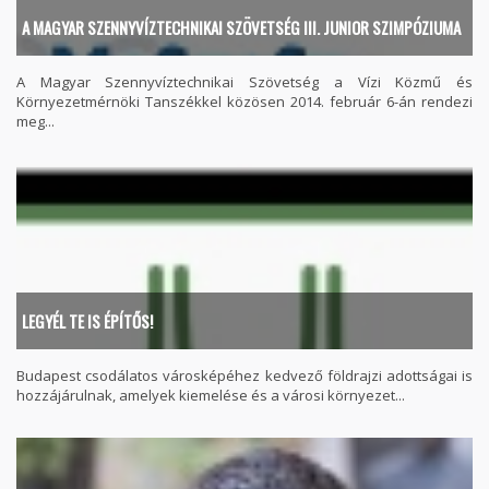
A MAGYAR SZENNYVÍZTECHNIKAI SZÖVETSÉG III. JUNIOR SZIMPÓZIUMA
A Magyar Szennyvíztechnikai Szövetség a Vízi Közmű és
Környezetmérnöki Tanszékkel közösen 2014. február 6-án rendezi
meg...
LEGYÉL TE IS ÉPÍTŐS!
Budapest csodálatos városképéhez kedvező földrajzi adottságai is
hozzájárulnak, amelyek kiemelése és a városi környezet...