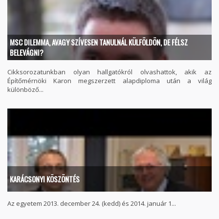
MSC DILEMMA, AVAGY SZÍVESEN TANULNÁL KÜLFÖLDÖN, DE FÉLSZ
BELEVÁGNI?
Cikksorozatunkban olyan hallgatókról olvashattok, akik az
Építőmérnöki Karon megszerzett alapdiploma után a világ
különböző...
KARÁCSONYI KÖSZÖNTÉS
Az egyetem 2013. december 24. (kedd) és 2014. január 1...