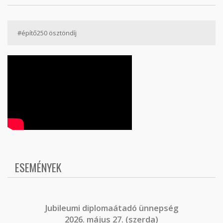
#építő250 ösztöndíj
ESEMÉNYEK
J
ubileumi diplomaátadó ünnepség
2026. május 27. (szerda)