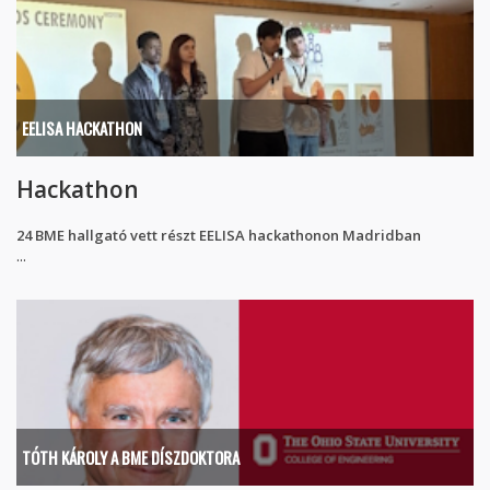
EELISA HACKATHON
Hackathon
24 BME hallgató vett részt EELISA hackathonon Madridban
...
TÓTH KÁROLY A BME DÍSZDOKTORA