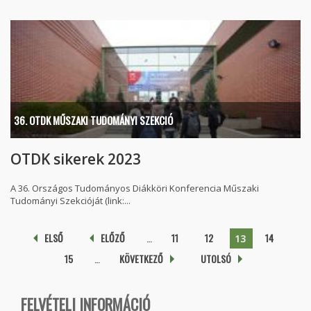
36. OTDK MŰSZAKI TUDOMÁNYI SZEKCIÓ
OTDK sikerek 2023
A 36. Országos Tudományos Diákköri Konferencia Műszaki
Tudományi Szekcióját (link:...
Oldalak
ELSŐ
ELŐZŐ
…
11
12
14
13
15
…
KÖVETKEZŐ
UTOLSÓ
FELVÉTELI INFORMÁCIÓ