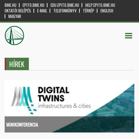
BME.HU
EPITO.BME.HU
EDU.EPITO.BME.HU
HELP.EPITO.BME.HU
OKTATÓI BELÉPÉS
E-MAIL
TELEFONKÖNYV
TÉRKÉP
ENGLISH
MAGYAR
HÍREK
MINIKONFERENCIA