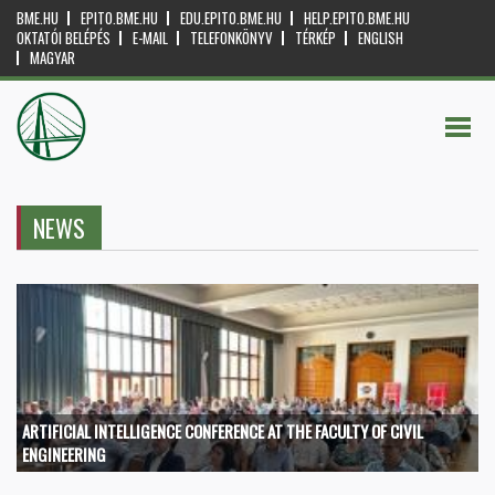
BME.HU
EPITO.BME.HU
EDU.EPITO.BME.HU
HELP.EPITO.BME.HU
OKTATÓI BELÉPÉS
E-MAIL
TELEFONKÖNYV
TÉRKÉP
ENGLISH
MAGYAR
NEWS
ARTIFICIAL INTELLIGENCE CONFERENCE AT THE FACULTY OF CIVIL
ENGINEERING