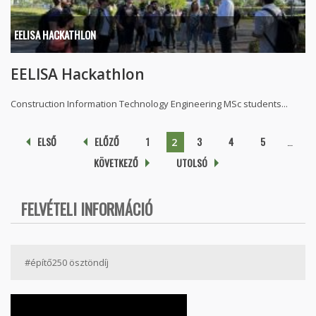
EELISA HACKATHLON
EELISA Hackathlon
Construction Information Technology Engineering MSc students...
Pages
ELSŐ
ELŐZŐ
1
3
4
5
…
2
KÖVETKEZŐ
UTOLSÓ
FELVÉTELI INFORMÁCIÓ
#építő250 ösztöndíj