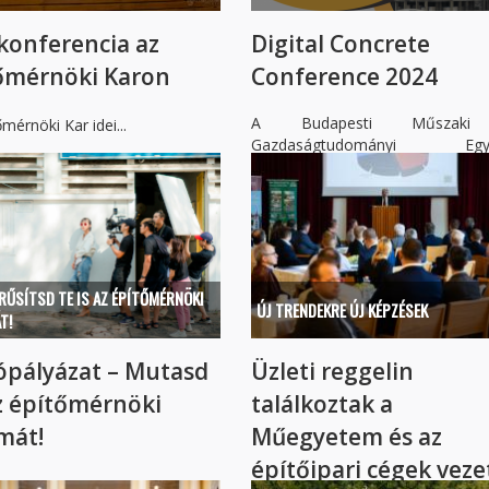
konferencia az
Digital Concrete
őmérnöki Karon
Conference 2024
A Budapesti Műszak
mérnöki Kar idei...
Gazdaságtudományi Egy
Építőmérnöki Karán...
RŰSÍTSD TE IS AZ ÉPÍTŐMÉRNÖKI
ÚJ TRENDEKRE ÚJ KÉPZÉSEK
T!
ópályázat – Mutasd
Üzleti reggelin
z építőmérnöki
találkoztak a
mát!
Műegyetem és az
építőipari cégek veze