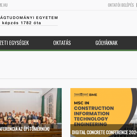
ME.HU
OKTATÓI BELÉPÉS
SÁGTUDOMÁNYI EGYETEM
k képzés 1782 óta
ZETI EGYSÉGEK
OKTATÁS
GÓLYÁKNAK
NFERENCIA AZ ÉPÍTŐMÉRNÖKI
DIGITAL CONCRETE CONFERENCE 202