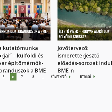
Az első BME-Connecten szóba...
ÉRNÖK-DOKTORANDUSZOK A BME-
ÉLTETŐ VIZEK – HOGYAN ALAKÍTJUK
FOLYÓINK SORSÁT?
a kutatómunka
Jövőtervező:
jai” – külföldi és
ismeretterjesztő
ar építőmérnök-
előadás-sorozat indul
oranduszok a BME-
BME-n
5
7
8
…
KÖVETKEZŐ
UTOLSÓ
6
Az első alkalom a természetes vi
fog...
em 30 éves...