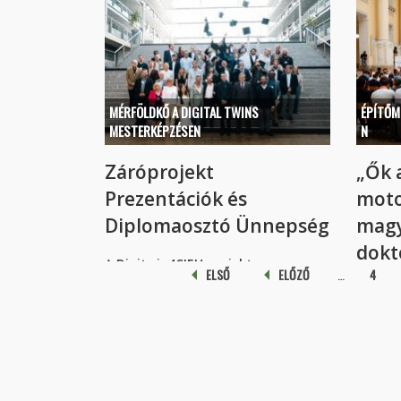
MÉRFÖLDKŐ A DIGITAL TWINS
ÉPÍTŐM
MESTERKÉPZÉSEN
N
Záróprojekt
„Ők 
Prezentációk és
motor
Diplomaosztó Ünnepség
magy
dokt
A
Digitwin4CIEU projekt...
Oldalak
ELSŐ
ELŐZŐ
…
4
n
A majdn