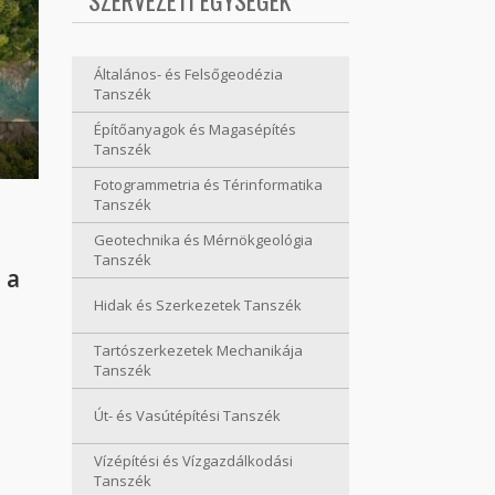
SZERVEZETI EGYSÉGEK
Általános- és Felsőgeodézia
Tanszék
Építőanyagok és Magasépítés
Tanszék
Fotogrammetria és Térinformatika
Tanszék
Geotechnika és Mérnökgeológia
Tanszék
 a
Hidak és Szerkezetek Tanszék
Tartószerkezetek Mechanikája
zekről
Tanszék
Út- és Vasútépítési Tanszék
Vízépítési és Vízgazdálkodási
Tanszék