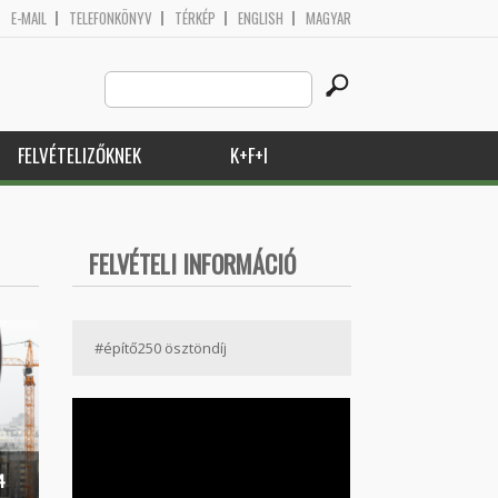
E-MAIL
TELEFONKÖNYV
TÉRKÉP
ENGLISH
MAGYAR
Search
Keresés űrlap
this
site
FELVÉTELIZŐKNEK
K+F+I
FELVÉTELI INFORMÁCIÓ
#építő250 ösztöndíj
4