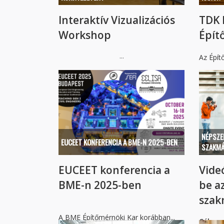
Interaktív Vizualizációs
TDK 
Workshop
Épít
...
Az Építő
NÉPSZE
EUCEET KONFERENCIA A BME-N 2025-BEN
SZAKMÁ
EUCEET konferencia a
Vide
BME-n 2025-ben
be a
szak
A BME Építőmérnöki Kar korábban...
Cél:
...