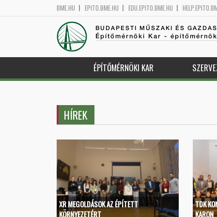
BME.HU
EPITO.BME.HU
EDU.EPITO.BME.HU
HELP.EPITO.B
BUDAPESTI MŰSZAKI ÉS GAZDA
Építőmérnöki Kar - építőmérnö
ÉPÍTŐMÉRNÖKI KAR
SZERVE
HÍREK
XR MEGOLDÁSOK AZ ÉPÍTETT
TDK KO
KÖRNYEZETÉRT
KARON