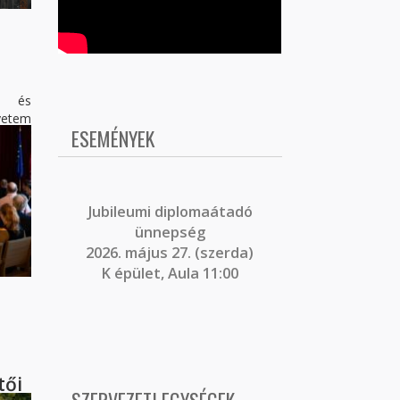
i és
etem
ESEMÉNYEK
J
ubileumi diplomaátadó
ünnepség
2026. május 27. (szerda)
K épület, Aula 11:00
tői