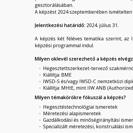
gesztorálásában.
A képzést 2024 szeptemberében ismételten i
Jelentkezési határidő:
2024. július 31.
A képzés két féléves tematika szerint, az I
képzési programmal indul.
Milyen oklevél szerezhető
a képzés elvég
Hegesztettszerkezet-tervező szakmérn
Kiállítja: BME
IWSD-S és/vagy IWSD-C nemzetközi dip
Kiállítja: MHtE, mint IIW ANB (Authoriz
Milyen témakörökre fókuszál a képzés?
Hegesztéstechnológiai ismeretek
Méretezési alapismeretek
Gazdálkodási és minőségirányítási isme
Specializált méretezési, konstruálási is