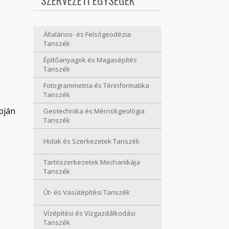
SZERVEZETI EGYSÉGEK
Általános- és Felsőgeodézia
Tanszék
Építőanyagok és Magasépítés
Tanszék
Fotogrammetria és Térinformatika
Tanszék
pján
Geotechnika és Mérnökgeológia
Tanszék
Hidak és Szerkezetek Tanszék
Tartószerkezetek Mechanikája
Tanszék
Út- és Vasútépítési Tanszék
Vízépítési és Vízgazdálkodási
Tanszék