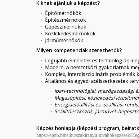
Kiknek ajánljuk a képzést?
Építőmérnökök
Építészmérnökök
Gépészmérnökök
Közlekedésmérnökök
Járműmérnökök
Milyen kompetenciák szerezhetők?
Legújabb elméletek és technológiák me
Modern, a nemzetközi gyakorlatnak megf
Komplex, interdiszciplináris problémák 
Általános és egyedi acélszerkezetek ter
Ipari-technológiai, mezőgazdasági é
Magasépítési, közlekedési létesítmé
Energiaelőállítási és -szállítási rend
Szállítóeszközök, járművek hegeszte
Képzés honlapja (k
épzési program, b
eiratk
https://epito.bme.hu/szakiranyu-tovabbkepzesek/Heg