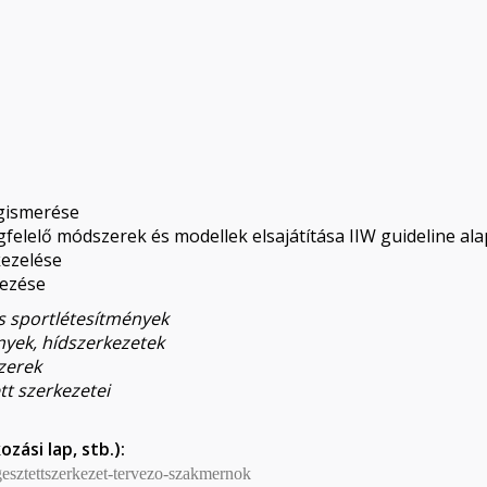
gismerése
elelő módszerek és modellek elsajátítása IIW guideline ala
kezelése
vezése
s sportlétesítmények
nyek, hídszerkezetek
szerek
tt szerkezetei
ozási lap, stb.):
esztettszerkezet-tervezo-szakmernok