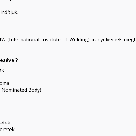
ndítjuk.
IW (International Institute of Welding) irányelveinek megf
zésével?
ök
loma
ed Nominated Body)
retek
meretek