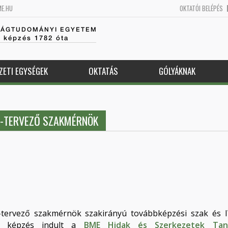
ME.HU
OKTATÓI BELÉPÉS
SÁGTUDOMÁNYI EGYETEM
k képzés 1782 óta
ZETI EGYSÉGEK
OKTATÁS
GÓLYÁKNAK
T-TERVEZŐ SZAKMÉRNÖK
-tervező szakmérnök szakirányú továbbképzési szak és
ző) képzés indult a
BME Hidak és Szerkezetek Tan