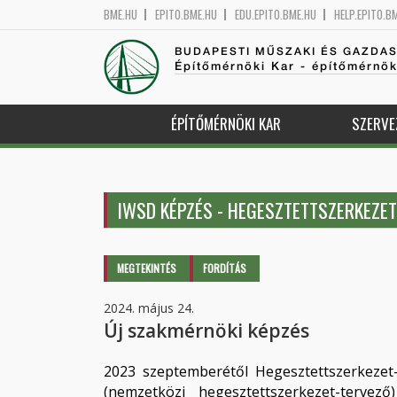
BME.HU
EPITO.BME.HU
EDU.EPITO.BME.HU
HELP.EPITO.B
BUDAPESTI MŰSZAKI ÉS GAZDA
Építőmérnöki Kar - építőmérnö
ÉPÍTŐMÉRNÖKI KAR
SZERVE
IWSD KÉPZÉS - HEGESZTETTSZERKEZE
Elsődleges fülek
MEGTEKINTÉS
(AKTÍV
FORDÍTÁS
FÜL)
2024. május 24.
Új szakmérnöki képzés
2023 szeptemberétől Hegesztettszerkezet
(nemzetközi hegesztettszerkezet-terve