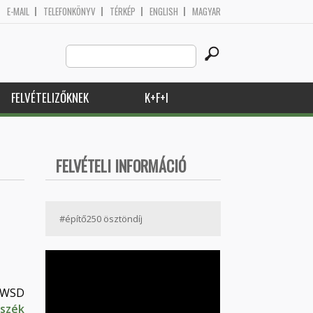
E-MAIL
TELEFONKÖNYV
TÉRKÉP
ENGLISH
MAGYAR
Search
Keresés űrlap
this
site
FELVÉTELIZŐKNEK
K+F+I
FELVÉTELI INFORMÁCIÓ
#építő250 ösztöndíj
 IWSD
szék