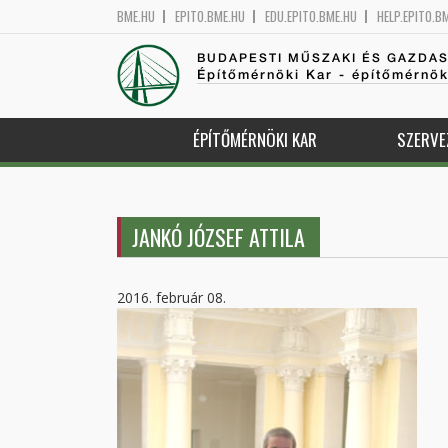
BME.HU
EPITO.BME.HU
EDU.EPITO.BME.HU
HELP.EPITO.B
BUDAPESTI MŰSZAKI ÉS GAZDA
Építőmérnöki Kar - építőmérnö
ÉPÍTŐMÉRNÖKI KAR
SZERVE
JANKÓ JÓZSEF ATTILA
2016. február 08.