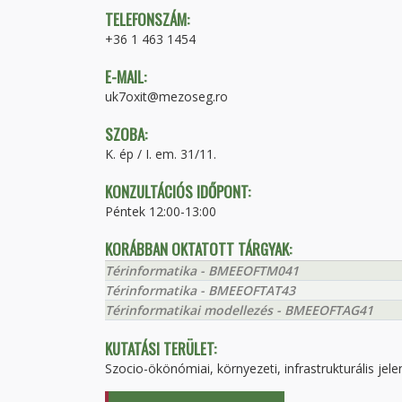
TELEFONSZÁM:
+36 1 463 1454
E-MAIL:
uk7oxit@mezoseg.ro
SZOBA:
K. ép / I. em. 31/11.
KONZULTÁCIÓS IDŐPONT:
Péntek 12:00-13:00
KORÁBBAN OKTATOTT TÁRGYAK:
Térinformatika - BMEEOFTM041
Térinformatika - BMEEOFTAT43
Térinformatikai modellezés - BMEEOFTAG41
KUTATÁSI TERÜLET:
Szocio-ökönómiai, környezeti, infrastrukturális j