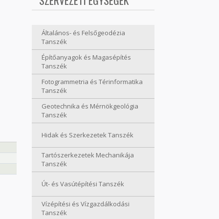
SZERVEZETI EGYSÉGEK
Általános- és Felsőgeodézia
Tanszék
Építőanyagok és Magasépítés
Tanszék
Fotogrammetria és Térinformatika
Tanszék
Geotechnika és Mérnökgeológia
Tanszék
Hidak és Szerkezetek Tanszék
Tartószerkezetek Mechanikája
Tanszék
Út- és Vasútépítési Tanszék
Vízépítési és Vízgazdálkodási
Tanszék