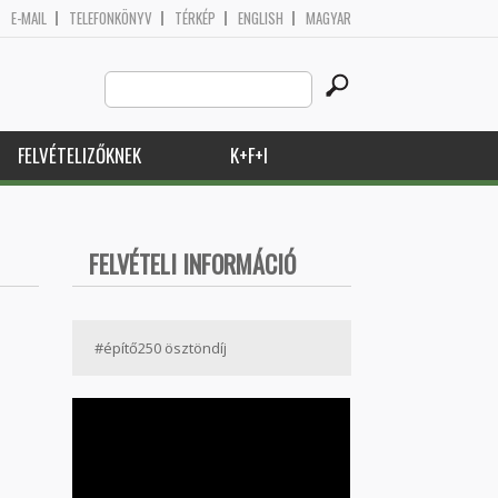
E-MAIL
TELEFONKÖNYV
TÉRKÉP
ENGLISH
MAGYAR
Search
Keresés űrlap
this
site
FELVÉTELIZŐKNEK
K+F+I
FELVÉTELI INFORMÁCIÓ
#építő250 ösztöndíj