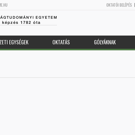
ME.HU
OKTATÓI BELÉPÉS
SÁGTUDOMÁNYI EGYETEM
k képzés 1782 óta
ZETI EGYSÉGEK
OKTATÁS
GÓLYÁKNAK