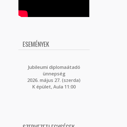
ESEMÉNYEK
J
ubileumi diplomaátadó
ünnepség
2026. május 27. (szerda)
K épület, Aula 11:00