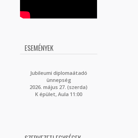
ESEMÉNYEK
J
ubileumi diplomaátadó
ünnepség
2026. május 27. (szerda)
K épület, Aula 11:00