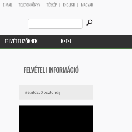
E-MAIL
TELEFONKÖNYV
TÉRKÉP
ENGLISH
MAGYAR
Search
Keresés űrlap
this
site
FELVÉTELIZŐKNEK
K+F+I
FELVÉTELI INFORMÁCIÓ
#építő250 ösztöndíj