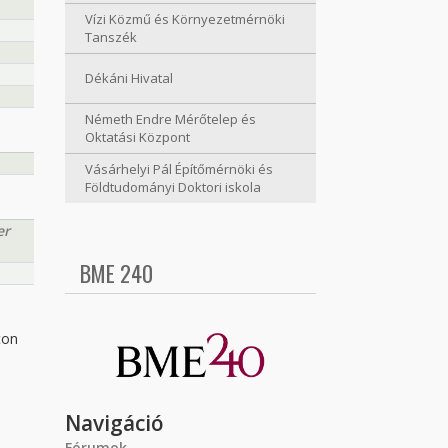
Vízi Közmű és Környezetmérnöki
Tanszék
Dékáni Hivatal
Németh Endre Mérőtelep és
Oktatási Központ
Vásárhelyi Pál Építőmérnöki és
Földtudományi Doktori iskola
er
BME 240
ton
Navigáció
Fórumok