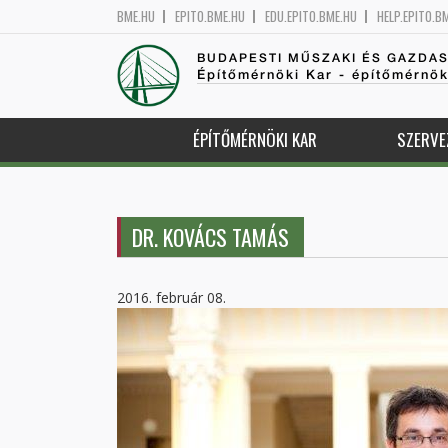
BME.HU
EPITO.BME.HU
EDU.EPITO.BME.HU
HELP.EPITO.B
BUDAPESTI MŰSZAKI ÉS GAZDA
Építőmérnöki Kar - építőmérnö
ÉPÍTŐMÉRNÖKI KAR
SZERVE
DR. KOVÁCS TAMÁS
2016. február 08.