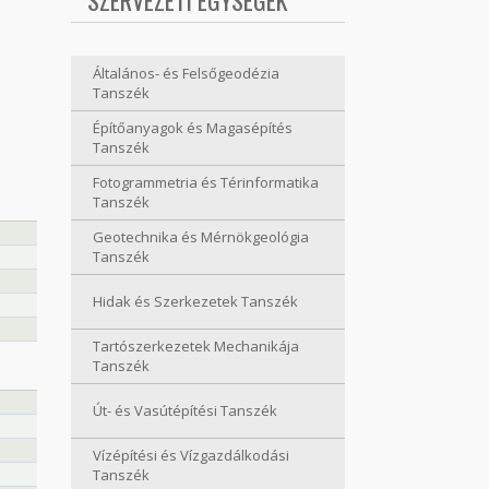
SZERVEZETI EGYSÉGEK
Általános- és Felsőgeodézia
Tanszék
Építőanyagok és Magasépítés
Tanszék
Fotogrammetria és Térinformatika
Tanszék
Geotechnika és Mérnökgeológia
Tanszék
Hidak és Szerkezetek Tanszék
Tartószerkezetek Mechanikája
Tanszék
Út- és Vasútépítési Tanszék
Vízépítési és Vízgazdálkodási
Tanszék