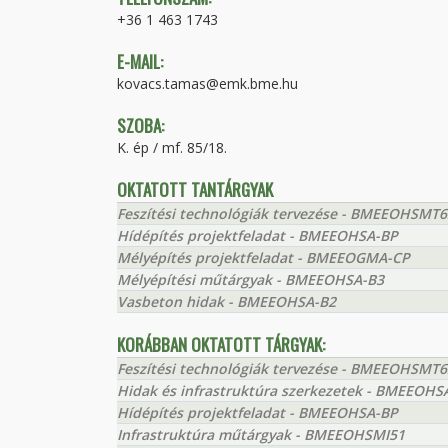
+36 1 463 1743
E-MAIL:
kovacs.tamas@emk.bme.hu
SZOBA:
K. ép / mf. 85/18.
OKTATOTT TANTÁRGYAK
Feszítési technológiák tervezése - BMEEOHSMT6
Hídépítés projektfeladat - BMEEOHSA-BP
Mélyépítés projektfeladat - BMEEOGMA-CP
Mélyépítési műtárgyak - BMEEOHSA-B3
Vasbeton hidak - BMEEOHSA-B2
KORÁBBAN OKTATOTT TÁRGYAK:
Feszítési technológiák tervezése - BMEEOHSMT6
Hidak és infrastruktúra szerkezetek - BMEEOHS
Hídépítés projektfeladat - BMEEOHSA-BP
Infrastruktúra műtárgyak - BMEEOHSMI51