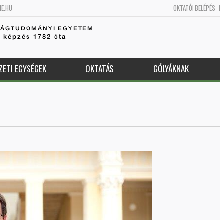
ME.HU
OKTATÓI BELÉPÉS
SÁGTUDOMÁNYI EGYETEM
k képzés 1782 óta
ZETI EGYSÉGEK
OKTATÁS
GÓLYÁKNAK