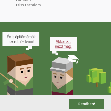
Friss tartalom
Rendben!
.hu