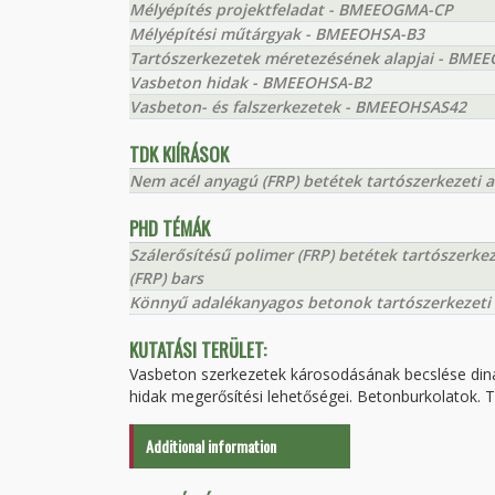
Mélyépítés projektfeladat - BMEEOGMA-CP
Mélyépítési műtárgyak - BMEEOHSA-B3
Tartószerkezetek méretezésének alapjai - BME
Vasbeton hidak - BMEEOHSA-B2
Vasbeton- és falszerkezetek - BMEEOHSAS42
TDK KIÍRÁSOK
Nem acél anyagú (FRP) betétek tartószerkezeti 
PHD TÉMÁK
Szálerősítésű polimer (FRP) betétek tartószerkez
(FRP) bars
Könnyű adalékanyagos betonok tartószerkezeti 
KUTATÁSI TERÜLET:
Vasbeton szerkezetek károsodásának becslése dina
hidak megerősítési lehetőségei. Betonburkolatok.
Additional information