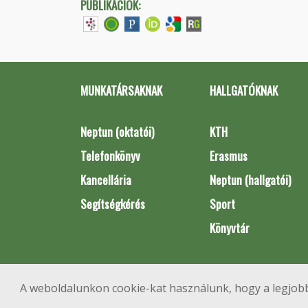
PUBLIKÁCIÓK:
MUNKATÁRSAKNAK
HALLGATÓKNAK
Neptun (oktatói)
KTH
Telefonkönyv
Erasmus
Kancellária
Neptun (hallgatói)
Segítségkérés
Sport
Könyvtár
A weboldalunkon cookie-kat használunk, hogy a legjobb
1111