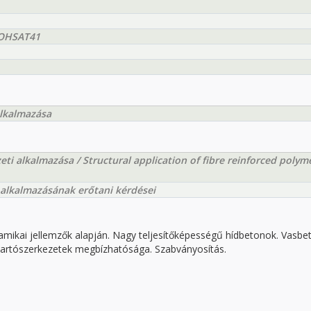
EOHSAT41
alkalmazása
eti alkalmazása / Structural application of fibre reinforced polym
alkalmazásának erőtani kérdései
mikai jellemzők alapján. Nagy teljesítőképességű hídbetonok. Vasbe
 Tartószerkezetek megbízhatósága. Szabványosítás.