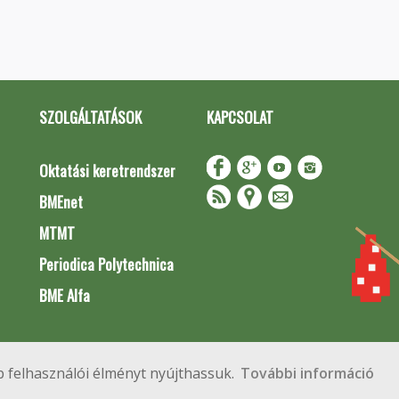
SZOLGÁLTATÁSOK
KAPCSOLAT
Oktatási keretrendszer
BMEnet
MTMT
Periodica Polytechnica
BME Alfa
Impresszum
Copyright © 2020 BME Építőmérnöki Kar
 felhasználói élményt nyújthassuk.
További információ
 Budapest, Műegyetem rkp. 3.
+36 1 463 3531
webmester@emk.bme