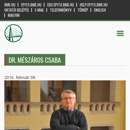
BME.HU
EPITO.BME.HU
EDU.EPITO.BME.HU
HELP.EPITO.BME.HU
OKTATÓI BELÉPÉS
E-MAIL
TELEFONKÖNYV
TÉRKÉP
ENGLISH
MAGYAR
DR. MÉSZÁROS CSABA
2016. február 08.