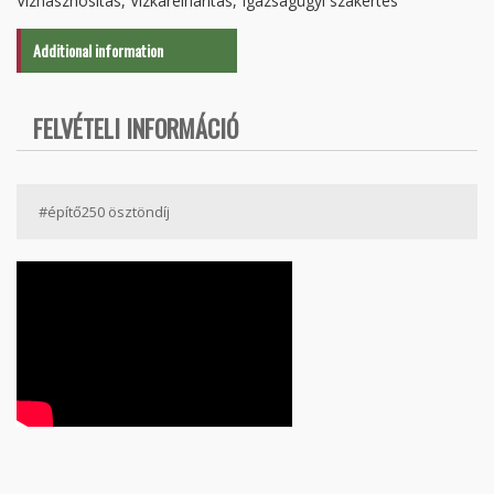
Vízhasznosítás, Vízkárelhárítás, Igazságügyi szakértés
Additional information
FELVÉTELI INFORMÁCIÓ
#építő250 ösztöndíj