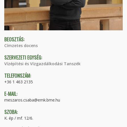
BEOSZTÁS:
Címzetes docens
SZERVEZETI EGYSÉG:
Vízépítési és Vízgazdálkodási Tanszék
TELEFONSZÁM:
+36 1 463 2135
E-MAIL:
meszaros.csaba@emk.bme.hu
SZOBA:
K. ép / mf. 12/6.