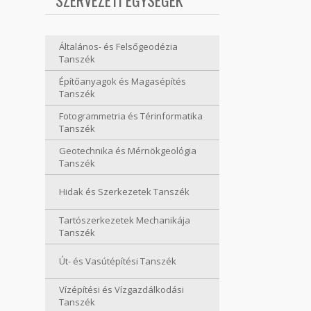
SZERVEZETI EGYSÉGEK
Általános- és Felsőgeodézia
Tanszék
Építőanyagok és Magasépítés
Tanszék
Fotogrammetria és Térinformatika
Tanszék
Geotechnika és Mérnökgeológia
Tanszék
Hidak és Szerkezetek Tanszék
Tartószerkezetek Mechanikája
Tanszék
Út- és Vasútépítési Tanszék
Vízépítési és Vízgazdálkodási
Tanszék