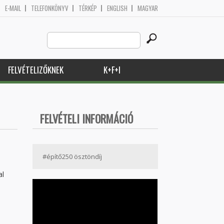
E-MAIL
TELEFONKÖNYV
TÉRKÉP
ENGLISH
MAGYAR
Search
Keresés űrlap
this
site
FELVÉTELIZŐKNEK
K+F+I
FELVÉTELI INFORMÁCIÓ
#építő250 ösztöndíj
al