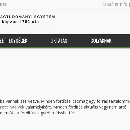
ME.HU
OKTATÓI BELÉPÉS
SÁGTUDOMÁNYI EGYETEM
k képzés 1782 óta
ZETI EGYSÉGEK
OKTATÁS
GÓLYÁKNAK
kba vannak szervezve. Minden fordítási csomag egy forrás tartalomm
zett nyelvek
valamelyikére. Minden fordítás aktuális vagy nem attól
, mióta a fordítást legutóbb frissítették.