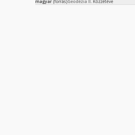
magyar
(forrás)
Geodézia II.
Közzétéve