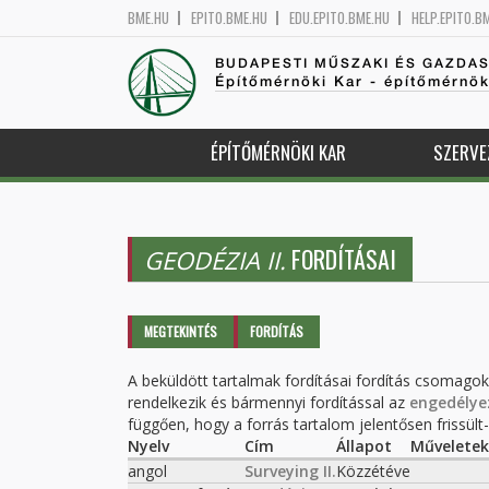
BME.HU
EPITO.BME.HU
EDU.EPITO.BME.HU
HELP.EPITO.B
BUDAPESTI MŰSZAKI ÉS GAZDA
Építőmérnöki Kar - építőmérnö
ÉPÍTŐMÉRNÖKI KAR
SZERVE
FORDÍTÁSAI
GEODÉZIA II.
Elsődleges fülek
MEGTEKINTÉS
FORDÍTÁS
(AKTÍV
FÜL)
A beküldött tartalmak fordításai fordítás csomago
rendelkezik és bármennyi fordítással az
engedélye
függően, hogy a forrás tartalom jelentősen frissült-e
Nyelv
Cím
Állapot
Műveletek
angol
Surveying II.
Közzétéve