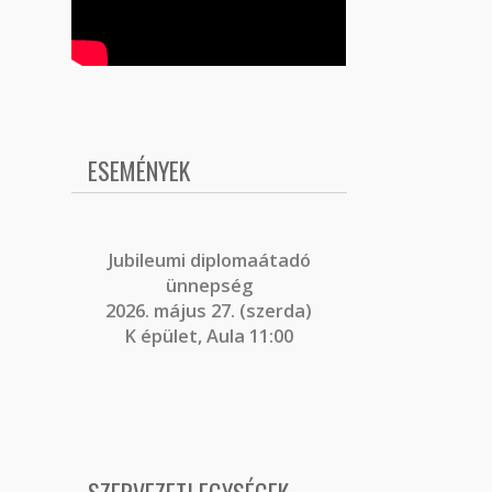
ESEMÉNYEK
J
ubileumi diplomaátadó
ünnepség
2026. május 27. (szerda)
K épület, Aula 11:00