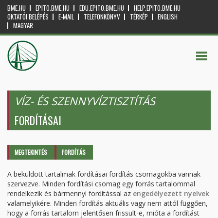
BME.HU
EPITO.BME.HU
EDU.EPITO.BME.HU
HELP.EPITO.BME.HU
OKTATÓI BELÉPÉS
E-MAIL
TELEFONKÖNYV
TÉRKÉP
ENGLISH
MAGYAR
VÍZ- ÉS SZENNYVÍZTISZTÍTÁS
FORDÍTÁSAI
Elsődleges fülek
MEGTEKINTÉS
FORDÍTÁS
(AKTÍV
FÜL)
A beküldött tartalmak fordításai fordítás csomagokba vannak
szervezve. Minden fordítási csomag egy forrás tartalommal
rendelkezik és bármennyi fordítással az
engedélyezett nyelvek
valamelyikére. Minden fordítás aktuális vagy nem attól függően,
hogy a forrás tartalom jelentősen frissült-e, mióta a fordítást