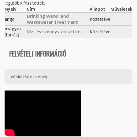
legutóbb frissítették.
Nyelv
Cím
Állapot
Műveletek
Drinking Water and
angol
Közzétéve
Wastewater Treatment
magyar
Víz- és szennyvíztisztítás
Közzétéve
(forrás)
FELVÉTELI INFORMÁCIÓ
#építő250 ösztöndíj