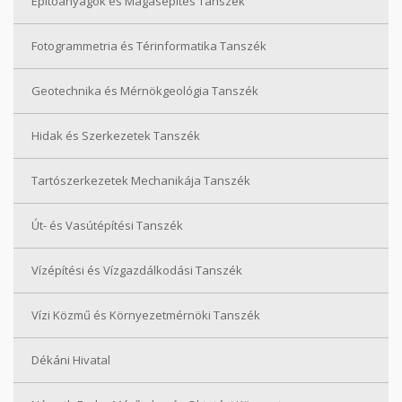
Építőanyagok és Magasépítés Tanszék
Fotogrammetria és Térinformatika Tanszék
Geotechnika és Mérnökgeológia Tanszék
Hidak és Szerkezetek Tanszék
Tartószerkezetek Mechanikája Tanszék
Út- és Vasútépítési Tanszék
Vízépítési és Vízgazdálkodási Tanszék
Vízi Közmű és Környezetmérnöki Tanszék
Dékáni Hivatal