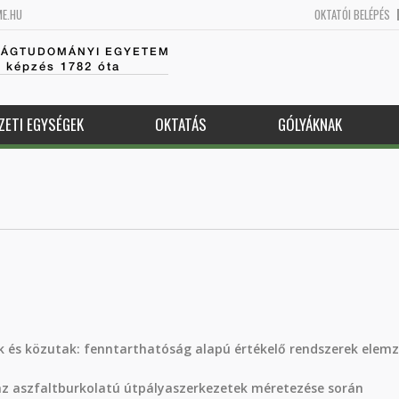
ME.HU
OKTATÓI BELÉPÉS
SÁGTUDOMÁNYI EGYETEM
k képzés 1782 óta
ZETI EGYSÉGEK
OKTATÁS
GÓLYÁKNAK
 és közutak: fenntarthatóság alapú értékelő rendszerek elem
z aszfaltburkolatú útpályaszerkezetek méretezése során