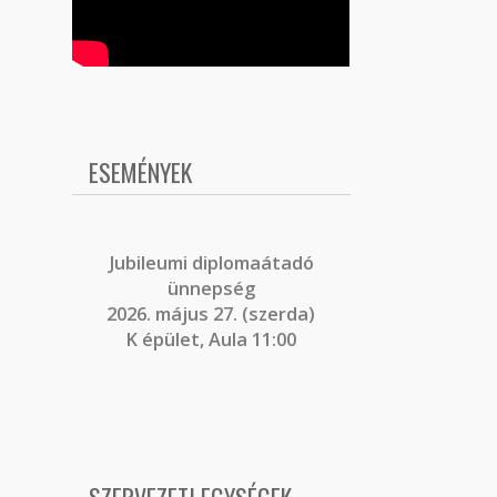
ESEMÉNYEK
J
ubileumi diplomaátadó
ünnepség
2026. május 27. (szerda)
K épület, Aula 11:00