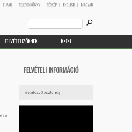
E-MAIL
TELEFONKÖNYV
TÉRKÉP
ENGLISH
MAGYAR
Search
Keresés űrlap
this
site
FELVÉTELIZŐKNEK
K+F+I
FELVÉTELI INFORMÁCIÓ
#építő250 ösztöndíj
zése