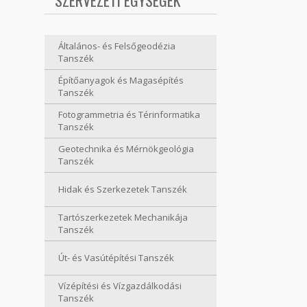
SZERVEZETI EGYSÉGEK
Általános- és Felsőgeodézia
Tanszék
Építőanyagok és Magasépítés
Tanszék
Fotogrammetria és Térinformatika
Tanszék
Geotechnika és Mérnökgeológia
Tanszék
Hidak és Szerkezetek Tanszék
Tartószerkezetek Mechanikája
Tanszék
Út- és Vasútépítési Tanszék
Vízépítési és Vízgazdálkodási
Tanszék