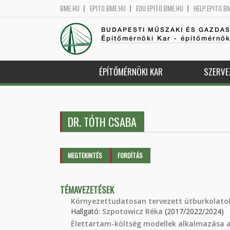
BME.HU
EPITO.BME.HU
EDU.EPITO.BME.HU
HELP.EPITO.B
BUDAPESTI MŰSZAKI ÉS GAZDA
Építőmérnöki Kar - építőmérnö
ÉPÍTŐMÉRNÖKI KAR
SZERVE
DR. TÓTH CSABA
Elsődleges fülek
MEGTEKINTÉS
(AKTÍV
FORDÍTÁS
FÜL)
TÉMAVEZETÉSEK
Környezettudatosan tervezett útburkolatok
Hallgató:
Szpotowicz Réka
(2017/2022/2024)
Élettartam-költség modellek alkalmazása a