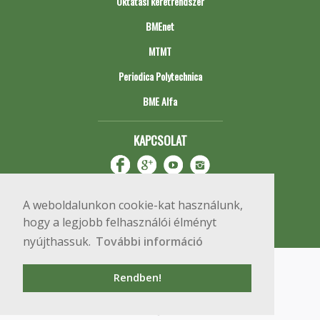
Oktatási keretrendszer
BMEnet
MTMT
Periodica Polytechnica
BME Alfa
KAPCSOLAT
A weboldalunkon cookie-kat használunk,
hogy a legjobb felhasználói élményt
nyújthassuk.
További információ
Impresszum
Copyright © 2020 BME Építőmérnöki Kar
Rendben!
1111 Budapest, Műegyetem rkp. 3.
+36 1 463 3531
webmester@emk.bme.hu