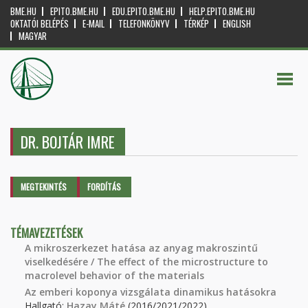
BME.HU
EPITO.BME.HU
EDU.EPITO.BME.HU
HELP.EPITO.BME.HU
OKTATÓI BELÉPÉS
E-MAIL
TELEFONKÖNYV
TÉRKÉP
ENGLISH
MAGYAR
DR. BOJTÁR IMRE
Elsődleges fülek
MEGTEKINTÉS
(AKTÍV
FORDÍTÁS
FÜL)
TÉMAVEZETÉSEK
A mikroszerkezet hatása az anyag makroszintű
viselkedésére / The effect of the microstructure to
macrolevel behavior of the materials
Az emberi koponya vizsgálata dinamikus hatásokra
Hallgató:
Hazay Máté
(2016/2021/2022)