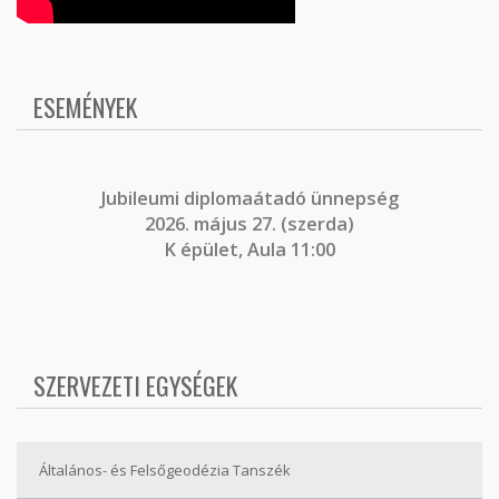
ESEMÉNYEK
J
ubileumi diplomaátadó ünnepség
2026. május 27. (szerda)
K épület, Aula 11:00
SZERVEZETI EGYSÉGEK
Általános- és Felsőgeodézia Tanszék