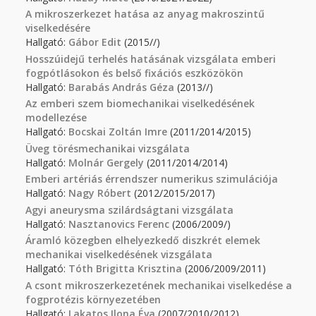
A mikroszerkezet hatása az anyag makroszintű
viselkedésére
Hallgató:
Gábor Edit
(2015//)
Hosszúidejű terhelés hatásának vizsgálata emberi
fogpótlásokon és belső fixációs eszközökön
Hallgató:
Barabás András Géza
(2013//)
Az emberi szem biomechanikai viselkedésének
modellezése
Hallgató:
Bocskai Zoltán Imre
(2011/2014/2015)
Üveg törésmechanikai vizsgálata
Hallgató:
Molnár Gergely
(2011/2014/2014)
Emberi artériás érrendszer numerikus szimulációja
Hallgató:
Nagy Róbert
(2012/2015/2017)
Agyi aneurysma szilárdságtani vizsgálata
Hallgató:
Nasztanovics Ferenc
(2006/2009/)
Áramló közegben elhelyezkedő diszkrét elemek
mechanikai viselkedésének vizsgálata
Hallgató:
Tóth Brigitta Krisztina
(2006/2009/2011)
A csont mikroszerkezetének mechanikai viselkedése a
fogprotézis környezetében
Hallgató:
Lakatos Ilona Éva
(2007/2010/2012)