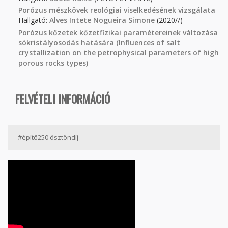
Porózus mészkövek reológiai viselkedésének vizsgálata
Hallgató:
Alves Intete Nogueira Simone
(2020//)
Porózus kőzetek kőzetfizikai paramétereinek változása
sókristályosodás hatására (Influences of salt
crystallization on the petrophysical parameters of high
porous rocks types)
FELVÉTELI INFORMÁCIÓ
#építő250 ösztöndíj