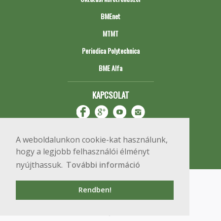
BMEnet
MTMT
Periodica Polytechnica
BME Alfa
KAPCSOLAT
A weboldalunkon cookie-kat használunk,
hogy a legjobb felhasználói élményt
nyújthassuk.
További információ
Impresszum
Copyright © 2020 BME Építőmérnöki Kar
Rendben!
1111 Budapest, Műegyetem rkp. 3.
+36 1 463 3531
webmester@emk.bme.hu