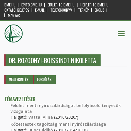
BME.HU
EPITO.BME.HU
EDU.EPITO.BME.HU
HELP.EPITO.BME.HU
OKTATÓI BELÉPÉS
E-MAIL
TELEFONKÖNYV
TÉRKÉP
ENGLISH
MAGYAR
DR. ROZGONYI-BOISSINOT NIKOLETTA
Elsődleges fülek
MEGTEKINTÉS
(AKTÍV
FORDÍTÁS
FÜL)
TÉMAVEZETÉSEK
Felület menti nyírószilárdságot befolyásoló tényezők
vizsgálata
Hallgató:
Vattai Alina
(2016/2020/)
Kőzettestek tagoltság menti nyírószilárdsága
Hallgató:
Buocz Ildikó
(2010/2014/2016)