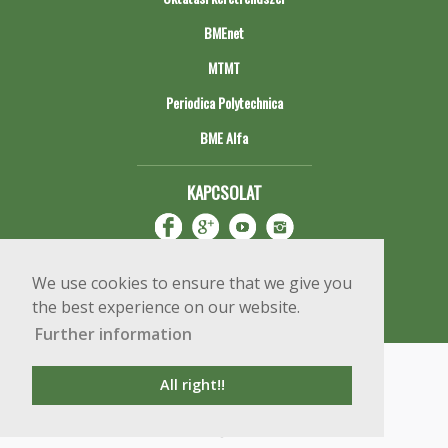
BMEnet
MTMT
Periodica Polytechnica
BME Alfa
KAPCSOLAT
We use cookies to ensure that we give you
the best experience on our website.
Further information
Impresszum
Copyright © 2020 BME Építőmérnöki Kar
All right!!
1111 Budapest, Műegyetem rkp. 3.
+36 1 463 3531
webmester@emk.bme.hu