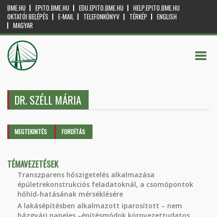
BME.HU
EPITO.BME.HU
EDU.EPITO.BME.HU
HELP.EPITO.BME.HU
OKTATÓI BELÉPÉS
E-MAIL
TELEFONKÖNYV
TÉRKÉP
ENGLISH
MAGYAR
DR. SZÉLL MÁRIA
Elsődleges fülek
MEGTEKINTÉS
(AKTÍV
FORDÍTÁS
FÜL)
TÉMAVEZETÉSEK
Transzparens hőszigetelés alkalmazása
épületrekonstrukciós feladatoknál, a csomópontok
hőhíd-hatásának mérséklésére
A lakásépítésben alkalmazott iparosított – nem
házgyári paneles –építésmódok környezettudatos