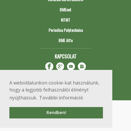
BMEnet
MTMT
Periodica Polytechnica
BME Alfa
KAPCSOLAT
A weboldalunkon cookie-kat használunk,
hogy a legjobb felhasználói élményt
nyújthassuk.
További információ
Impresszum
Copyright © 2020 BME Építőmérnöki Kar
Rendben!
1111 Budapest, Műegyetem rkp. 3.
+36 1 463 3531
webmester@emk.bme.hu