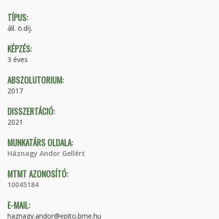
TÍPUS:
áll. ö.díj.
KÉPZÉS:
3 éves
ABSZOLUTORIUM:
2017
DISSZERTÁCIÓ:
2021
MUNKATÁRS OLDALA:
Háznagy Andor Gellért
MTMT AZONOSÍTÓ:
10045184
E-MAIL:
haznagy.andor@epito.bme.hu