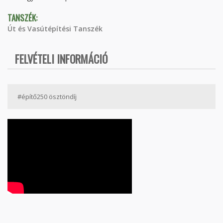
TANSZÉK:
Út és Vasútépítési Tanszék
FELVÉTELI INFORMÁCIÓ
#építő250 ösztöndíj