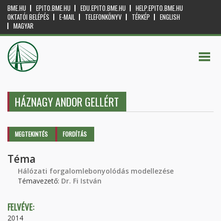
BME.HU
EPITO.BME.HU
EDU.EPITO.BME.HU
HELP.EPITO.BME.HU
OKTATÓI BELÉPÉS
E-MAIL
TELEFONKÖNYV
TÉRKÉP
ENGLISH
MAGYAR
HÁZNAGY ANDOR GELLÉRT
Elsődleges fülek
MEGTEKINTÉS
(AKTÍV
FORDÍTÁS
FÜL)
Téma
Hálózati forgalomlebonyolódás modellezése
Témavezető:
Dr. Fi István
FELVÉVE:
2014