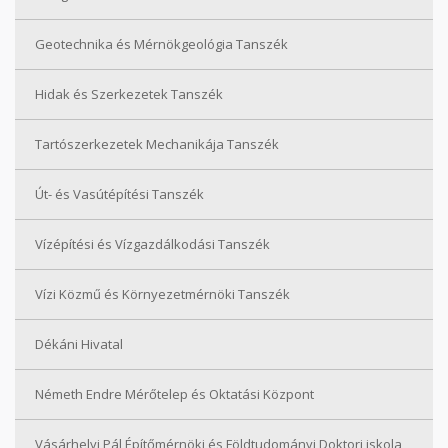
Geotechnika és Mérnökgeológia Tanszék
Hidak és Szerkezetek Tanszék
Tartószerkezetek Mechanikája Tanszék
Út- és Vasútépítési Tanszék
Vízépítési és Vízgazdálkodási Tanszék
Vízi Közmű és Környezetmérnöki Tanszék
Dékáni Hivatal
Németh Endre Mérőtelep és Oktatási Központ
Vásárhelyi Pál Építőmérnöki és Földtudományi Doktori iskola