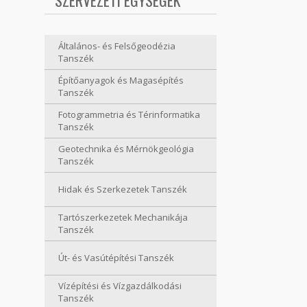
SZERVEZETI EGYSÉGEK
Általános- és Felsőgeodézia
Tanszék
Építőanyagok és Magasépítés
Tanszék
Fotogrammetria és Térinformatika
Tanszék
Geotechnika és Mérnökgeológia
Tanszék
Hidak és Szerkezetek Tanszék
Tartószerkezetek Mechanikája
Tanszék
Út- és Vasútépítési Tanszék
Vízépítési és Vízgazdálkodási
Tanszék