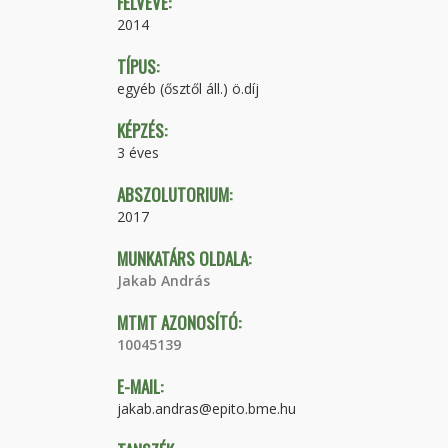
FELVÉVE:
2014
TÍPUS:
egyéb (ősztől áll.) ö.díj
KÉPZÉS:
3 éves
ABSZOLUTORIUM:
2017
MUNKATÁRS OLDALA:
Jakab András
MTMT AZONOSÍTÓ:
10045139
E-MAIL:
jakab.andras@epito.bme.hu