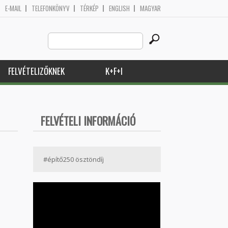
E-MAIL
TELEFONKÖNYV
TÉRKÉP
ENGLISH
MAGYAR
Search
Keresés űrlap
this
site
FELVÉTELIZŐKNEK
K+F+I
FELVÉTELI INFORMÁCIÓ
#építő250 ösztöndíj