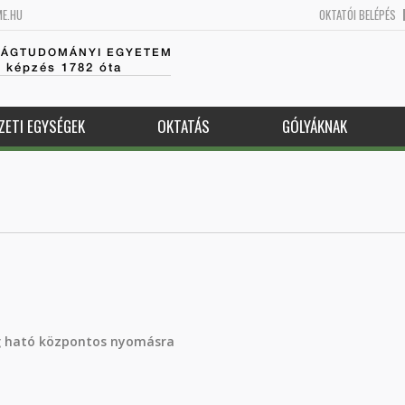
ME.HU
OKTATÓI BELÉPÉS
SÁGTUDOMÁNYI EGYETEM
k képzés 1782 óta
ZETI EGYSÉGEK
OKTATÁS
GÓLYÁKNAK
eig ható központos nyomásra