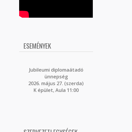
ESEMÉNYEK
J
ubileumi diplomaátadó
ünnepség
2026. május 27. (szerda)
K épület, Aula 11:00