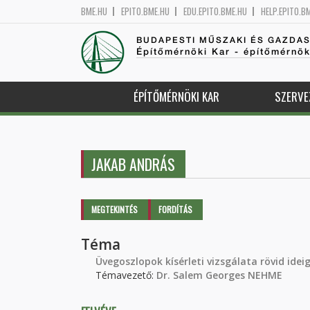
BME.HU
EPITO.BME.HU
EDU.EPITO.BME.HU
HELP.EPITO.B
BUDAPESTI MŰSZAKI ÉS GAZDA
Építőmérnöki Kar - építőmérnö
ÉPÍTŐMÉRNÖKI KAR
SZERVE
JAKAB ANDRÁS
Elsődleges fülek
MEGTEKINTÉS
(AKTÍV
FORDÍTÁS
FÜL)
Téma
Üvegoszlopok kísérleti vizsgálata rövid id
Témavezető:
Dr. Salem Georges NEHME