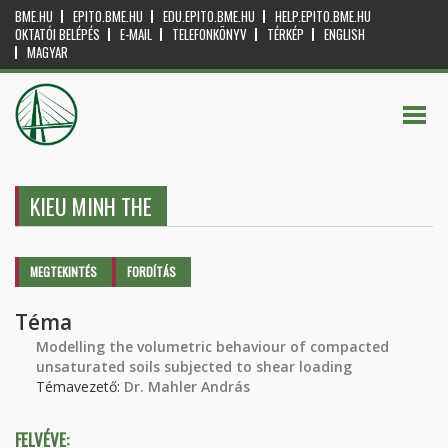
BME.HU
EPITO.BME.HU
EDU.EPITO.BME.HU
HELP.EPITO.BME.HU
OKTATÓI BELÉPÉS
E-MAIL
TELEFONKÖNYV
TÉRKÉP
ENGLISH
MAGYAR
KIEU MINH THE
Elsődleges fülek
MEGTEKINTÉS
(AKTÍV
FORDÍTÁS
FÜL)
Téma
Modelling the volumetric behaviour of compacted
unsaturated soils subjected to shear loading
Témavezető:
Dr. Mahler András
FELVÉVE: