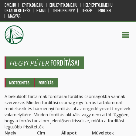
BME.HU
EPITO.BME.HU
EDU.EPITO.BME.HU
HELP.EPITO.BME.HU
OKTATÓI BELÉPÉS
E-MAIL
TELEFONKÖNYV
TÉRKÉP
ENGLISH
MAGYAR
FORDÍTÁSAI
HEGYI PÉTER
Elsődleges fülek
MEGTEKINTÉS
FORDÍTÁS
(AKTÍV
FÜL)
A beküldött tartalmak fordításai fordítás csomagokba vannak
szervezve. Minden fordítási csomag egy forrás tartalommal
rendelkezik és bármennyi fordítással az
engedélyezett nyelvek
valamelyikére. Minden fordítás aktuális vagy nem attól függően,
hogy a forrás tartalom jelentősen frissült-e, mióta a fordítást
legutóbb frissítették.
Nyelv
Cím
Állapot
Műveletek