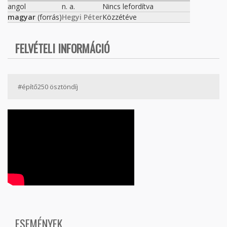
angol
n. a.
Nincs lefordítva
magyar
(forrás)
Hegyi Péter
Közzétéve
FELVÉTELI INFORMÁCIÓ
#építő250 ösztöndíj
ESEMÉNYEK