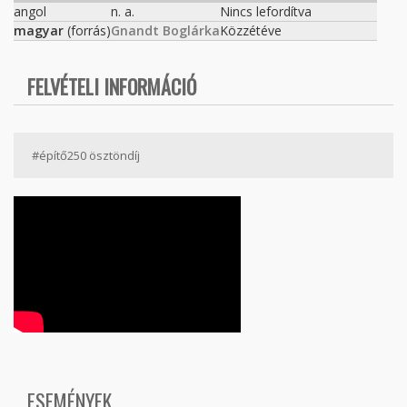
angol
n. a.
Nincs lefordítva
magyar
(forrás)
Gnandt Boglárka
Közzétéve
FELVÉTELI INFORMÁCIÓ
#építő250 ösztöndíj
ESEMÉNYEK