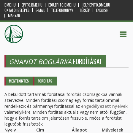
BME.HU
EPITO.BME.HU
EDU.EPITO.BME.HU
HELP.EPITO.BME.HU
OKTATÓI BELÉPÉS
E-MAIL
TELEFONKÖNYV
TÉRKÉP
ENGLISH
MAGYAR
FORDÍTÁSAI
GNANDT BOGLÁRKA
Elsődleges fülek
MEGTEKINTÉS
FORDÍTÁS
(AKTÍV
FÜL)
A beküldött tartalmak fordításai fordítás csomagokba vannak
szervezve. Minden fordítási csomag egy forrás tartalommal
rendelkezik és bármennyi fordítással az
engedélyezett nyelvek
valamelyikére. Minden fordítás aktuális vagy nem attól függően,
hogy a forrás tartalom jelentősen frissült-e, mióta a fordítást
legutóbb frissítették.
Nyelv
Cím
Állapot
Műveletek