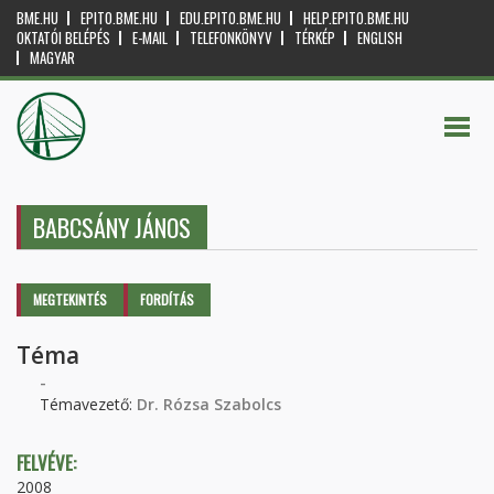
BME.HU
EPITO.BME.HU
EDU.EPITO.BME.HU
HELP.EPITO.BME.HU
OKTATÓI BELÉPÉS
E-MAIL
TELEFONKÖNYV
TÉRKÉP
ENGLISH
MAGYAR
BABCSÁNY JÁNOS
Elsődleges fülek
MEGTEKINTÉS
(AKTÍV
FORDÍTÁS
FÜL)
Téma
-
Témavezető:
Dr. Rózsa Szabolcs
FELVÉVE:
2008