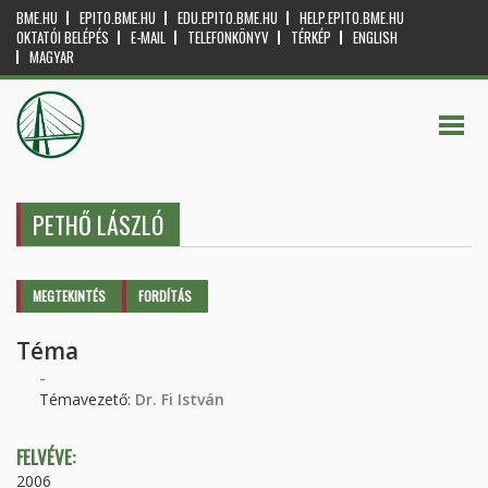
BME.HU
EPITO.BME.HU
EDU.EPITO.BME.HU
HELP.EPITO.BME.HU
OKTATÓI BELÉPÉS
E-MAIL
TELEFONKÖNYV
TÉRKÉP
ENGLISH
MAGYAR
PETHŐ LÁSZLÓ
Elsődleges fülek
MEGTEKINTÉS
(AKTÍV
FORDÍTÁS
FÜL)
Téma
-
Témavezető:
Dr. Fi István
FELVÉVE:
2006