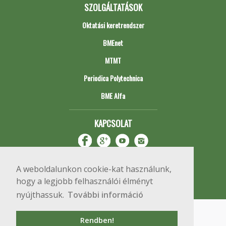
SZOLGÁLTATÁSOK
Oktatási keretrendszer
BMEnet
MTMT
Periodica Polytechnica
BME Alfa
KAPCSOLAT
A weboldalunkon cookie-kat használunk,
hogy a legjobb felhasználói élményt
nyújthassuk.
További információ
Impresszum
Copyright © 2020 BME Építőmérnöki Kar
Rendben!
1111 Budapest, Műegyetem rkp. 3.