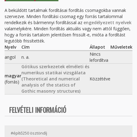
FÜL)
A beküldött tartalmak fordításai fordítás csomagokba vannak
szervezve. Minden fordítási csomag egy forrás tartalommal
rendelkezik és bármennyi fordítással az
engedélyezett nyelvek
valamelyikére. Minden fordítás aktuális vagy nem attól függően,
hogy a forrás tartalom jelentősen frissült-e, mióta a fordítást
legutóbb frissítették.
Nyelv
Cím
Állapot
Műveletek
Nincs
angol
n. a.
lefordítva
Gótikus szerkezetek elméleti és
numerikus statikai vizsgálata
magyar
(Theoretical and numerical
Közzétéve
(forrás)
analysis of the statics of
Gothic masonry structures)
FELVÉTELI INFORMÁCIÓ
#építő250 ösztöndíj