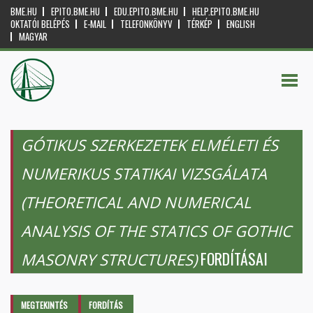
BME.HU
EPITO.BME.HU
EDU.EPITO.BME.HU
HELP.EPITO.BME.HU
OKTATÓI BELÉPÉS
E-MAIL
TELEFONKÖNYV
TÉRKÉP
ENGLISH
MAGYAR
GÓTIKUS SZERKEZETEK ELMÉLETI ÉS
NUMERIKUS STATIKAI VIZSGÁLATA
(THEORETICAL AND NUMERICAL
ANALYSIS OF THE STATICS OF GOTHIC
FORDÍTÁSAI
MASONRY STRUCTURES)
Elsődleges fülek
MEGTEKINTÉS
FORDÍTÁS
(AKTÍV