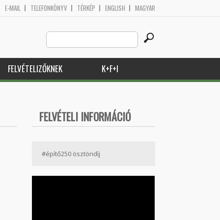
E-MAIL
TELEFONKÖNYV
TÉRKÉP
ENGLISH
MAGYAR
Search
Keresés űrlap
this
site
FELVÉTELIZŐKNEK
K+F+I
FELVÉTELI INFORMÁCIÓ
#építő250 ösztöndíj