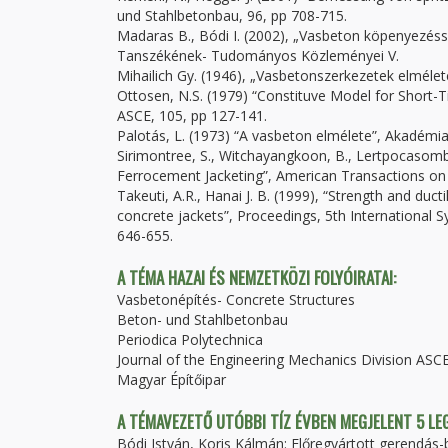
und Stahlbetonbau, 96, pp 708-715.
Madaras B., Bódi I. (2002), „Vasbeton köpenyezéss
Tanszékének- Tudományos Közleményei V.
Mihailich Gy. (1946), „Vasbetonszerkezetek elméle
Ottosen, N.S. (1979) “Constituve Model for Short-T
ASCE, 105, pp 127-141.
Palotás, L. (1973) “A vasbeton elmélete”, Akadémia
Sirimontree, S., Witchayangkoon, B., Lertpocasomb
Ferrocement Jacketing”, American Transactions on E
Takeuti, A.R., Hanai J. B. (1999), “Strength and du
concrete jackets”, Proceedings, 5th International
646-655.
A TÉMA HAZAI ÉS NEMZETKÖZI FOLYÓIRATAI:
Vasbetonépítés- Concrete Structures
Beton- und Stahlbetonbau
Periodica Polytechnica
Journal of the Engineering Mechanics Division ASC
Magyar Építőipar
A TÉMAVEZETŐ UTÓBBI TÍZ ÉVBEN MEGJELENT 5 L
Bódi István, Koris Kálmán: Előregyártott gerendá