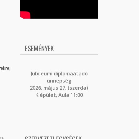
ESEMÉNYEK
rekre,
J
ubileumi diplomaátadó
ünnepség
2026. május 27. (szerda)
K épület, Aula 11:00
on-