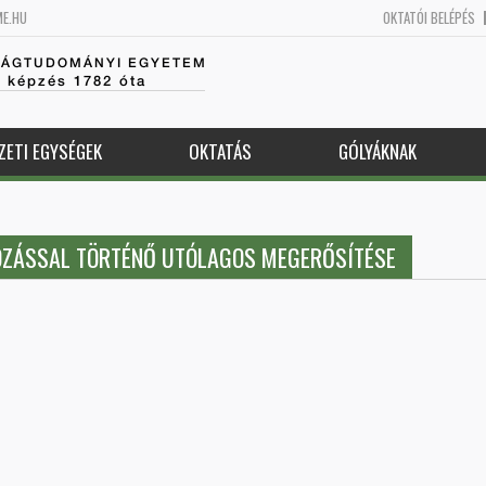
ME.HU
OKTATÓI BELÉPÉS
SÁGTUDOMÁNYI EGYETEM
k képzés 1782 óta
ZETI EGYSÉGEK
OKTATÁS
GÓLYÁKNAK
NOZÁSSAL TÖRTÉNŐ UTÓLAGOS MEGERŐSÍTÉSE