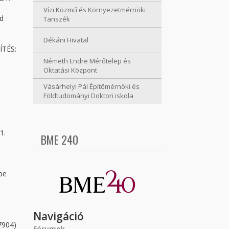
Vízi Közmű és Környezetmérnöki
ed
Tanszék
Dékáni Hivatal
ÍTÉS:
Németh Endre Mérőtelep és
Oktatási Központ
Vásárhelyi Pál Építőmérnöki és
Földtudományi Doktori iskola
1.
BME 240
pe
Navigáció
7904)
Fórumok