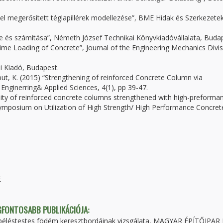
el megerősített téglapillérek modellezése”, BME Hidak és Szerkezete
te és számítása”, Németh József Technikai Könyvkiadóvállalata, Buda
ime Loading of Concrete”, Journal of the Engineering Mechanics Divi
i Kiadó, Budapest.
ut, K. (2015) “Strengthening of reinforced Concrete Column via
nginerring& Applied Sciences, 4(1), pp 39-47.
ctility of reinforced concrete columns strengthened with high-preforma
 Symposium on Utilization of High Strength/ High Performance Concret
E
EGFONTOSABB PUBLIKÁCIÓJA:
s-béléstestes födém keresztbordáinak vizsgálata, MAGYAR ÉPÍTŐIPAR 