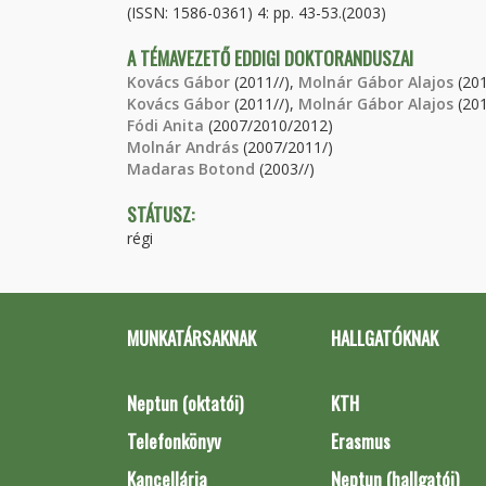
(ISSN: 1586-0361) 4: pp. 43-53.(2003)
A TÉMAVEZETŐ EDDIGI DOKTORANDUSZAI
Kovács Gábor
(2011//),
Molnár Gábor Alajos
(201
Kovács Gábor
(2011//),
Molnár Gábor Alajos
(201
Fódi Anita
(2007/2010/2012)
Molnár András
(2007/2011/)
Madaras Botond
(2003//)
STÁTUSZ:
régi
MUNKATÁRSAKNAK
HALLGATÓKNAK
Neptun (oktatói)
KTH
Telefonkönyv
Erasmus
Kancellária
Neptun (hallgatói)