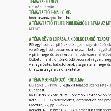
TÉMAVEZETŐ NEVE:
Dr. Bódi István
TÉMAVEZETŐ E-MAIL CÍME:
bodi.istvan@epito.bme.hu
A TÉMAVEZETŐ TELJES PUBLIKÁCIÓS LISTÁJA AZ M
MTMT
A TÉMA RÖVID LEÍRÁSA, A KIDOLGOZANDÓ FELADAT
Előregyártott vb. pillérek utólagos megerősítésének v
Az előregyártott beton és a helyszíni beton együtt
A pillérmegerősítések erőtani modellezése lehetőség
lőttbetonnal ill., öntömörödő betonnal végzett meg
A megerősítés hatásfokának vizsgálata, a megerősítő
kihasználtságára való tekintettel.
A TÉMA MEGHATÁROZÓ IRODALMA:
Dulácska E. (1998) „Téglából falazott szerkezetek 
Budapest.
fib Bulletin 51- Structural Concrete- Textbook on 
Kato, K. (1981) “Microcrakcs, deformation and prop
Fracture, 22, pp 2275-2280.
Kerkeni, N., Hegger J. (2001) “Bemessung von sprit