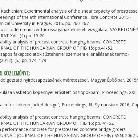
Kachichian: Experimental analysis of the shear capacity of prestress
eedings of the 8th International Conference Fibre Concrete 2015 -
ical University in Prague, 2015. pp. 260-267.
pozit födémrendszer tartósságának elméleti vizsgálata, VASBETONÉP
 XVII: (4) pp. 15-20.
 stability analysis of precast concrete hanging beams, CONCRETE
NAL OF THE HUNGARIAN GROUP OF FIB 15: pp.41-52.
t csapos fakapcsolatok tűzteherrel szembeni ellenállásának termo-
2012): (5.) pp. 174.-179
 5 KÖZLEMÉNYE:
üttdolgoztató nyírócsapozásának méretezése”, Magyar Építőipar, 2015/
alakulása vasbeton köpennyel erősített oszlopokban”, Proceedings, XXII.
roach for column jacket design”, Proceedings, fib Symposium 2016, Ca
 stability analysis of precast concrete hanging beams, CONCRETE
NAL OF THE HUNGARIAN GROUP OF FIB 15: pp. 41-52.
 performance concrete for prestressed concrete bridge girders
RNAL: JOURNAL OF THE HUNGARIAN GROUP OF FIB (ISSN: 2062-