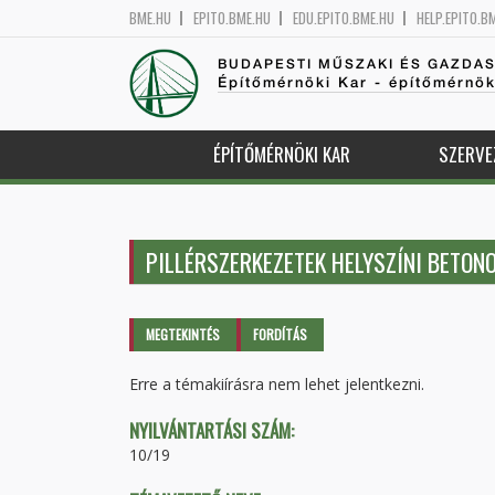
BME.HU
EPITO.BME.HU
EDU.EPITO.BME.HU
HELP.EPITO.B
BUDAPESTI MŰSZAKI ÉS GAZDA
Építőmérnöki Kar - építőmérnö
ÉPÍTŐMÉRNÖKI KAR
SZERVE
PILLÉRSZERKEZETEK HELYSZÍNI BETO
Elsődleges fülek
MEGTEKINTÉS
(AKTÍV
FORDÍTÁS
FÜL)
Erre a témakiírásra nem lehet jelentkezni.
NYILVÁNTARTÁSI SZÁM:
10/19