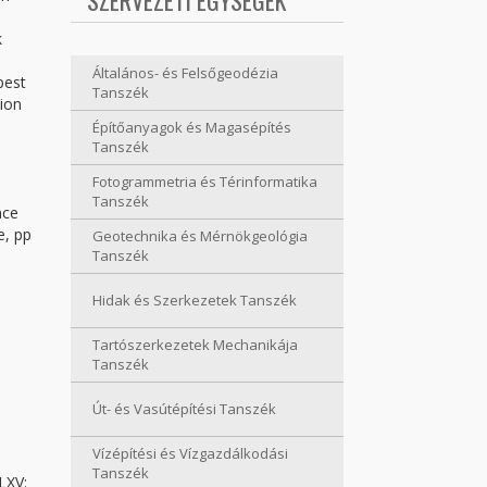
SZERVEZETI EGYSÉGEK
k
Általános- és Felsőgeodézia
pest
Tanszék
sion
Építőanyagok és Magasépítés
Tanszék
Fotogrammetria és Térinformatika
Tanszék
nce
e, pp
Geotechnika és Mérnökgeológia
Tanszék
Hidak és Szerkezetek Tanszék
Tartószerkezetek Mechanikája
Tanszék
Út- és Vasútépítési Tanszék
Vízépítési és Vízgazdálkodási
Tanszék
LXV: