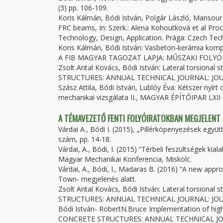
(3) pp. 106-109.
Koris Kálmán, Bódi István, Polgár László, Mansour 
FRC beams, In: Szerk.: Alena Kohoutková et al Proc
Technology, Design, Application. Prága: Czech Techn
Koris Kálmán, Bódi István: Vasbeton-kerámia kom
A FIB MAGYAR TAGOZAT LAPJA: MŰSZAKI FOLYÓIRAT
Zsolt Antal Kovács, Bódi István: Lateral torsional
STRUCTURES: ANNUAL TECHNICAL JOURNAL: JOUR
Szász Attila, Bódi István, Lublóy Éva: Kétszer nyír
mechanikai vizsgálata II., MAGYAR ÉPÍTŐIPAR LXII (
A TÉMAVEZETŐ FENTI FOLYÓIRATOKBAN MEGJELENT
Várdai A., Bódi I. (2015), „Pillérköpenyezések egy
szám, pp. 14-18.
Várdai, A., Bódi, I. (2015) “Térbeli feszültségek ki
Magyar Mechanikai Konferencia, Miskolc.
Várdai, A., Bódi, I., Madaras B. (2016) “A new app
Town- megjelenés alatt.
Zsolt Antal Kovács, Bódi István: Lateral torsional
STRUCTURES: ANNUAL TECHNICAL JOURNAL: JOUR
Bódi István- RobertN.Bruce Implementation of high
CONCRETE STRUCTURES: ANNUAL TECHNICAL JOU