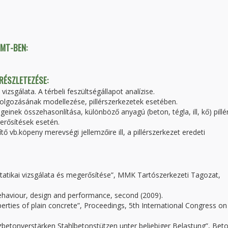
TMT-BEN:
 RÉSZLETEZÉSE:
izsgálata. A térbeli feszültségállapot analízise.
dolgozásának modellezése, pillérszerkezetek esetében.
einek összehasonlítása, különböző anyagú (beton, tégla, ill, kő) pillé
erősítések esetén.
 vb.köpeny merevségi jellemzőire ill, a pillérszerkezet eredeti
statikai vizsgálata és megerősítése”, MMK Tartószerkezeti Tagozat,
behaviour, design and performance, second (2009).
erties of plain concrete”, Proceedings, 5th International Congress on
zbetonverstärken Stahlbetonstützen unter beliebiger Belastung”, Bet