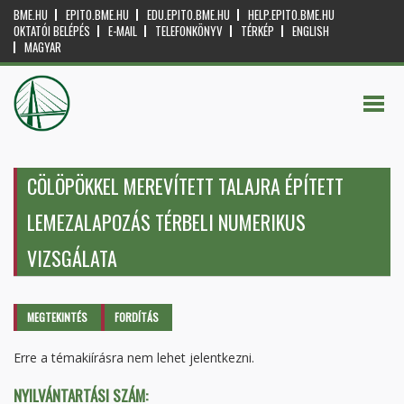
BME.HU
EPITO.BME.HU
EDU.EPITO.BME.HU
HELP.EPITO.BME.HU
OKTATÓI BELÉPÉS
E-MAIL
TELEFONKÖNYV
TÉRKÉP
ENGLISH
MAGYAR
CÖLÖPÖKKEL MEREVÍTETT TALAJRA ÉPÍTETT
LEMEZALAPOZÁS TÉRBELI NUMERIKUS
VIZSGÁLATA
Elsődleges fülek
MEGTEKINTÉS
(AKTÍV
FORDÍTÁS
FÜL)
Erre a témakiírásra nem lehet jelentkezni.
NYILVÁNTARTÁSI SZÁM: