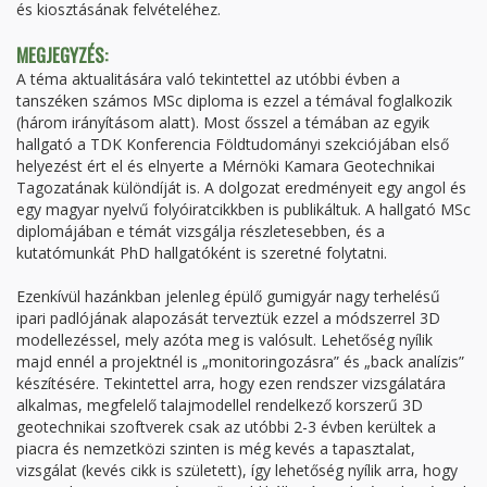
és kiosztásának felvételéhez.
MEGJEGYZÉS:
A téma aktualitására való tekintettel az utóbbi évben a
tanszéken számos MSc diploma is ezzel a témával foglalkozik
(három irányításom alatt). Most ősszel a témában az egyik
hallgató a TDK Konferencia Földtudományi szekciójában első
helyezést ért el és elnyerte a Mérnöki Kamara Geotechnikai
Tagozatának különdíját is. A dolgozat eredményeit egy angol és
egy magyar nyelvű folyóiratcikkben is publikáltuk. A hallgató MSc
diplomájában e témát vizsgálja részletesebben, és a
kutatómunkát PhD hallgatóként is szeretné folytatni.
Ezenkívül hazánkban jelenleg épülő gumigyár nagy terhelésű
ipari padlójának alapozását terveztük ezzel a módszerrel 3D
modellezéssel, mely azóta meg is valósult. Lehetőség nyílik
majd ennél a projektnél is „monitoringozásra” és „back analízis”
készítésére. Tekintettel arra, hogy ezen rendszer vizsgálatára
alkalmas, megfelelő talajmodellel rendelkező korszerű 3D
geotechnikai szoftverek csak az utóbbi 2-3 évben kerültek a
piacra és nemzetközi szinten is még kevés a tapasztalat,
vizsgálat (kevés cikk is született), így lehetőség nyílik arra, hogy