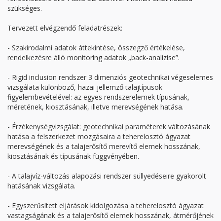
szükséges.
Tervezett elvégzendő feladatrészek:
- Szakirodalmi adatok áttekintése, összegző értékelése,
rendelkezésre álló monitoring adatok „back-analízise”.
- Rigid inclusion rendszer 3 dimenziós geotechnikai végeselemes
vizsgálata különböző, hazai jellemző talajtípusok
figyelembevételével: az egyes rendszerelemek típusának,
méretének, kiosztásának, illetve merevségének hatása.
- Érzékenységvizsgálat: geotechnikai paraméterek változásának
hatása a felszerkezet mozgásaira a teherelosztó ágyazat
merevségének és a talajerősítő merevítő elemek hosszának,
kiosztásának és típusának függvényében.
- A talajvíz-változás alapozási rendszer süllyedéseire gyakorolt
hatásának vizsgálata.
- Egyszerűsített eljárások kidolgozása a teherelosztó ágyazat
vastagságának és a talajerősítő elemek hosszának, átmérőjének