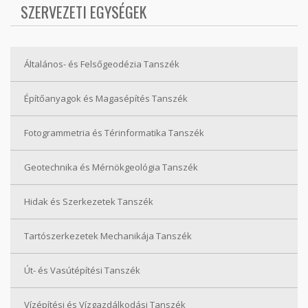
SZERVEZETI EGYSÉGEK
Általános- és Felsőgeodézia Tanszék
Építőanyagok és Magasépítés Tanszék
Fotogrammetria és Térinformatika Tanszék
Geotechnika és Mérnökgeológia Tanszék
Hidak és Szerkezetek Tanszék
Tartószerkezetek Mechanikája Tanszék
Út- és Vasútépítési Tanszék
Vízépítési és Vízgazdálkodási Tanszék