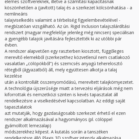
elemes szoftvereknek, illetve a számítási kapacitásnak
köszönhetően a (javított) talaj és a szerkezet kölcsönhatása - a
nemlineáris
talajviselkedés valamint a térbeliség figyelembevételével -
megbízatóan vizsgálható. Az ún. Rigid Inclusion talajszilárdítási
rendszert (magyar megfelelője jelenleg még nincsen) speciálisan
a gyengébb talajok javítására fejlesztették ki az utóbbi pár
évben.
A rendszer alapvetően egy raszterben kiosztott, függőleges
merevítő elemekből (szerkezethez közvetlenül nem csatlakozó
vasalatlan „cölöpökből”) és szemcsés anyagú teherelosztó
rétegből (ágyazatból) áll, mely együttesen alkotja a talaj
kezelése
után a kontrollált összenyomódású, merevített talajkörnyezetet.
A technológia újszerűsége miatt a tervezési eljárások még nem
kiforrottak és nemzetközi szinten is kevés tapasztalat áll
rendelkezésre a viselkedésével kapcsolatban. Az eddigi saját
tapasztalatok
azt mutatják, hogy gazdaságosabb szerkezet érhető el ezen
rendszer alkalmazásával a hagyományos (pl. cölöppel
gyámolított lemezalap)
módszerekhez képest. A kutatás során a tanszéken
rendelkezésre álló Plaxis 3D szoftver intenzív alkalmazása