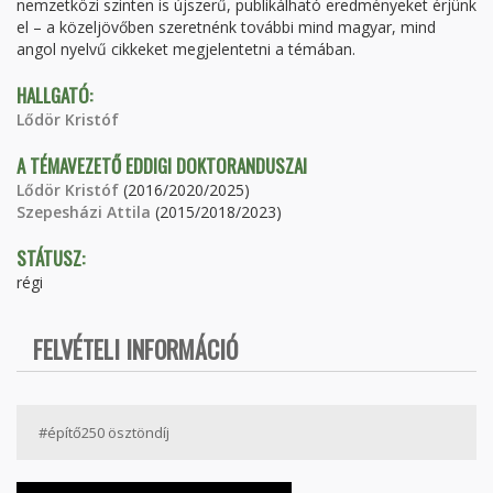
nemzetközi szinten is újszerű, publikálható eredményeket érjünk
el – a közeljövőben szeretnénk további mind magyar, mind
angol nyelvű cikkeket megjelentetni a témában.
HALLGATÓ:
Lődör Kristóf
A TÉMAVEZETŐ EDDIGI DOKTORANDUSZAI
Lődör Kristóf
(2016/2020/2025)
Szepesházi Attila
(2015/2018/2023)
STÁTUSZ:
régi
FELVÉTELI INFORMÁCIÓ
#építő250 ösztöndíj