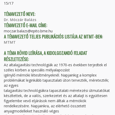
15/17
TÉMAVEZETŐ NEVE:
Dr. Móczár Balázs
TÉMAVEZETŐ E-MAIL CÍME:
moczar.balazs@epito.bme.hu
A TÉMAVEZETŐ TELJES PUBLIKÁCIÓS LISTÁJA AZ MTMT-BEN:
MTMT
A TÉMA RÖVID LEÍRÁSA, A KIDOLGOZANDÓ FELADAT
RÉSZLETEZÉSE:
Az altalajjavítási technológiák az 1970-es években terjedtek el
széles körben a speciális mélyalapozást
igénylő mérnöki létesítményeknél. Napjainkig a komplex
problémákat leginkább tapasztalati úton tervezték, méretezték;
az egyes
talajjavítási technológiákra tapasztalati méretezési útmutatókat
készítettek, de a valós, szerkezetet és az altalajt is együttesen
figyelembe vevő eljárások nem álltak a mérnökök
rendelkezésére. Napjainkra, az elérhető összetett
anyagmodelleket használó véges