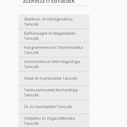
SZERVEZETI EGYSÉGEK
Általános- és Felsőgeodézia
Tanszék
Építőanyagok és Magasépítés
Tanszék
Fotogrammetria és Térinformatika
Tanszék
Geotechnika és Mérnökgeológia
Tanszék
Hidak és Szerkezetek Tanszék
Tartószerkezetek Mechanikája
Tanszék
Út- és Vasútépítési Tanszék
Vízépítési és Vízgazdálkodási
Tanszék