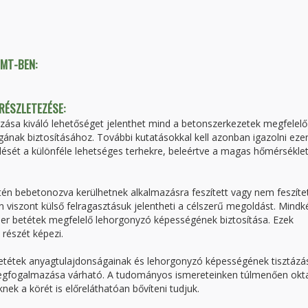
TMT-BEN:
 RÉSZLETEZÉSE:
azása kiváló lehetőséget jelenthet mind a betonszerkezetek megfelelő
gának biztosításához. További kutatásokkal kell azonban igazolni eze
edését a különféle lehetséges terhekre, beleértve a magas hőmérsékle
tén bebetonozva kerülhetnek alkalmazásra feszített vagy nem feszíte
n viszont külső felragasztásuk jelentheti a célszerű megoldást. Mindk
mer betétek megfelelő lehorgonyzó képességének biztosítása. Ezek
 részét képezi.
 betétek anyagtulajdonságainak és lehorgonyzó képességének tisztázá
egfogalmazása várható. A tudományos ismereteinken túlmenően okta
ek a körét is előreláthatóan bővíteni tudjuk.