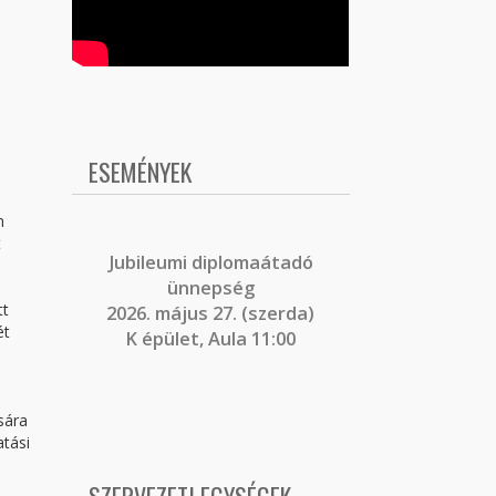
ESEMÉNYEK
n
t
J
ubileumi diplomaátadó
ünnepség
tt
2026. május 27. (szerda)
ét
K épület, Aula 11:00
sára
tási