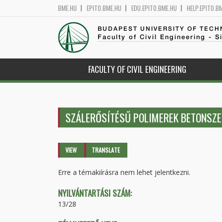
BME.HU
EPITO.BME.HU
EDU.EPITO.BME.HU
HELP.EPITO.B
BUDAPEST UNIVERSITY OF TEC
Faculty of Civil Engineering - S
FACULTY OF CIVIL ENGINEERING
SZÁLERŐSÍTÉSŰ POLIMEREK BETONSZ
Primary tabs
VIEW
(ACTIVE
TRANSLATE
TAB)
Erre a témakiírásra nem lehet jelentkezni.
NYILVÁNTARTÁSI SZÁM:
13/28