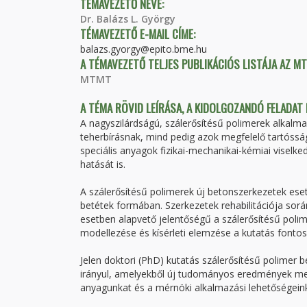
TÉMAVEZETŐ NEVE:
Dr. Balázs L. György
TÉMAVEZETŐ E-MAIL CÍME:
balazs.gyorgy@epito.bme.hu
A TÉMAVEZETŐ TELJES PUBLIKÁCIÓS LISTÁJA AZ M
MTMT
A TÉMA RÖVID LEÍRÁSA, A KIDOLGOZANDÓ FELADAT
A nagyszilárdságú, szálerősítésű polimerek alkalm
teherbírásnak, mind pedig azok megfelelő tartóssá
speciális anyagok fizikai-mechanikai-kémiai viselk
hatását is.
A szálerősítésű polimerek új betonszerkezetek ese
betétek formában. Szerkezetek rehabilitációja sorá
esetben alapvető jelentőségű a szálerősítésű poli
modellezése és kísérleti elemzése a kutatás fontos
Jelen doktori (PhD) kutatás szálerősítésű polimer
irányul, amelyekből új tudományos eredmények m
anyagunkat és a mérnöki alkalmazási lehetőségeinkn