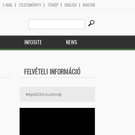
E-MAIL
TELEFONKÖNYV
TÉRKÉP
ENGLISH
MAGYAR
Search
Search form
this
site
H
INFOSITE
NEWS
FELVÉTELI INFORMÁCIÓ
#építő250 ösztöndíj