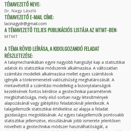
TÉMAVEZETŐ NEVE:
Dr. Nagy László
TÉMAVEZETŐ E-MAIL CÍME:
lacinagydr@gmail.com
A TÉMAVEZETŐ TELJES PUBLIKÁCIÓS LISTÁJA AZ MTMT-BEN:
MTMT
A TÉMA RÖVID LEÍRÁSA, A KIDOLGOZANDÓ FELADAT
RÉSZLETEZÉSE:
A talajmechanikában egyre nagyobb hangsúlyt kap a statisztikai
adatok és statisztikai módszerek alkalmazása. A változatlan
számítási modellek alkalmazása mellet egyes számítások
igénylik a tönkremeneteli valószínűség meghatározását. A
mintavételtől a számítási modellekig a bizonytalanságok
kezelésének fontos kérdése a geotechnikai paraméterek
megbízhatósága, mely első sorban nagy létesítmények
alapozásánál vagy gátépítési feladatoknál jelentkezik. A
talajjellemzők statisztikai értékelése az alapja a feladat
gazdaságos megoldásának. Az egyes talajjellemzők pontosabb
statisztikai jellemzése, eloszlásának jobb ismerete jelentősen
növelheti a geotechnikai módszer használhatóságát, a