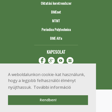
Oktatási keretrendszer
BMEnet
MTMT
Periodica Polytechnica
BME Alfa
KAPCSOLAT
A weboldalunkon cookie-kat használunk,
hogy a legjobb felhasználói élményt
nyújthassuk.
További információ
Impresszum
Copyright © 2020 BME Építőmérnöki Kar
Rendben!
1111 Budapest, Műegyetem rkp. 3.
+36 1 463 3531
webmester@emk.bme.hu