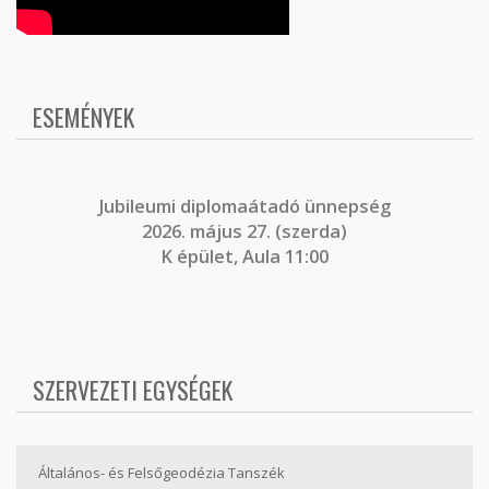
ESEMÉNYEK
J
ubileumi diplomaátadó ünnepség
2026. május 27. (szerda)
K épület, Aula 11:00
SZERVEZETI EGYSÉGEK
Általános- és Felsőgeodézia Tanszék