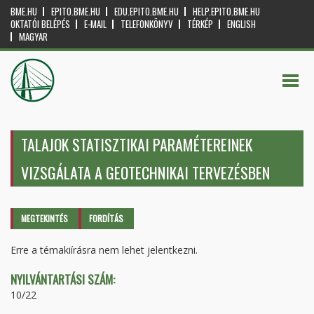
BME.HU
EPITO.BME.HU
EDU.EPITO.BME.HU
HELP.EPITO.BME.HU
OKTATÓI BELÉPÉS
E-MAIL
TELEFONKÖNYV
TÉRKÉP
ENGLISH
MAGYAR
TALAJOK STATISZTIKAI PARAMÉTEREINEK
VIZSGÁLATA A GEOTECHNIKAI TERVEZÉSBEN
Elsődleges fülek
MEGTEKINTÉS
(AKTÍV
FORDÍTÁS
FÜL)
Erre a témakiírásra nem lehet jelentkezni.
NYILVÁNTARTÁSI SZÁM:
10/22