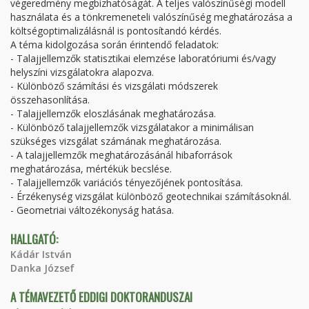
végeredmény megbízhatóságát. A teljes valószínűségi modell
használata és a tönkremeneteli valószínűség meghatározása a
költségoptimalizálásnál is pontosítandó kérdés.
A téma kidolgozása során érintendő feladatok:
- Talajjellemzők statisztikai elemzése laboratóriumi és/vagy
helyszíni vizsgálatokra alapozva.
- Különböző számítási és vizsgálati módszerek
összehasonlítása.
- Talajjellemzők eloszlásának meghatározása.
- Különböző talajjellemzők vizsgálatakor a minimálisan
szükséges vizsgálat számának meghatározása.
- A talajjellemzők meghatározásánál hibaforrások
meghatározása, mértékük becslése.
- Talajjellemzők variációs tényezőjének pontosítása.
- Érzékenység vizsgálat különböző geotechnikai számításoknál.
- Geometriai változékonyság hatása.
HALLGATÓ:
Kádár István
Danka József
A TÉMAVEZETŐ EDDIGI DOKTORANDUSZAI