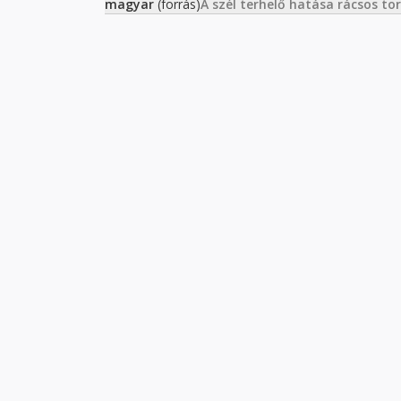
magyar
(forrás)
A szél terhelő hatása rácsos t