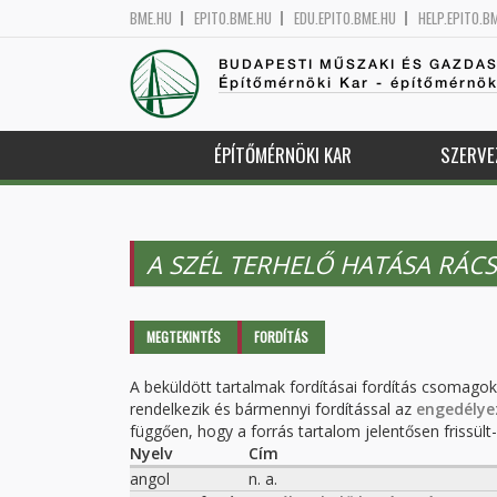
BME.HU
EPITO.BME.HU
EDU.EPITO.BME.HU
HELP.EPITO.B
BUDAPESTI MŰSZAKI ÉS GAZDA
Építőmérnöki Kar - építőmérnö
ÉPÍTŐMÉRNÖKI KAR
SZERVE
A SZÉL TERHELŐ HATÁSA RÁC
Elsődleges fülek
MEGTEKINTÉS
FORDÍTÁS
(AKTÍV
FÜL)
A beküldött tartalmak fordításai fordítás csomago
rendelkezik és bármennyi fordítással az
engedélye
függően, hogy a forrás tartalom jelentősen frissült-e
Nyelv
Cím
angol
n. a.