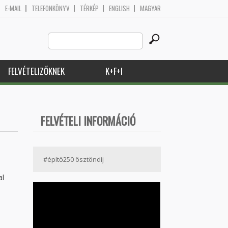
E-MAIL
TELEFONKÖNYV
TÉRKÉP
ENGLISH
MAGYAR
Search
Keresés űrlap
this
site
FELVÉTELIZŐKNEK
K+F+I
FELVÉTELI INFORMÁCIÓ
#építő250 ösztöndíj
al