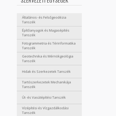
SZERVEZETI EGYSÉGEK
Általános- és Felsőgeodézia
Tanszék
Építőanyagok és Magasépítés
Tanszék
Fotogrammetria és Térinformatika
Tanszék
Geotechnika és Mérnökgeológia
Tanszék
Hidak és Szerkezetek Tanszék
Tartószerkezetek Mechanikája
Tanszék
Út- és Vasútépítési Tanszék
Vízépítési és Vízgazdálkodási
Tanszék