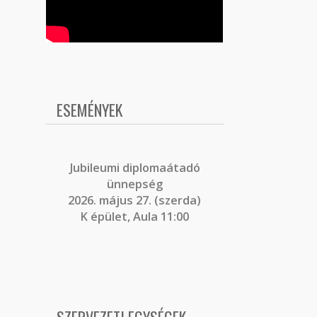
ESEMÉNYEK
J
ubileumi diplomaátadó
ünnepség
2026. május 27. (szerda)
K épület, Aula 11:00