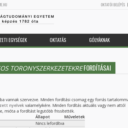
ME.HU
OKTATÓI BELÉPÉS
SÁGTUDOMÁNYI EGYETEM
k képzés 1782 óta
ZETI EGYSÉGEK
OKTATÁS
GÓLYÁKNAK
FORDÍTÁSAI
SOS TORONYSZERKEZETEKRE
kba vannak szervezve. Minden fordítási csomag egy forrás tartalomm
zett nyelvek
valamelyikére. Minden fordítás aktuális vagy nem attól
, mióta a fordítást legutóbb frissítették.
Állapot
Műveletek
Nincs lefordítva