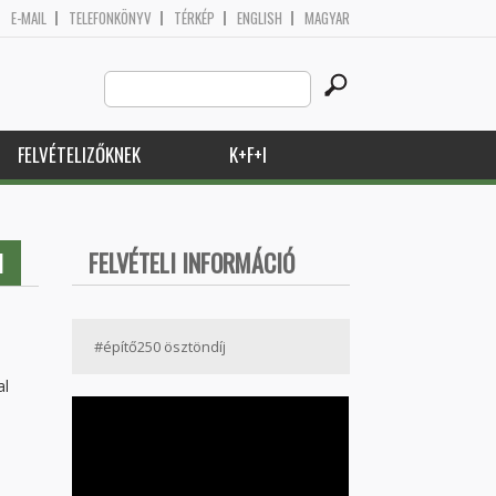
E-MAIL
TELEFONKÖNYV
TÉRKÉP
ENGLISH
MAGYAR
Search
Keresés űrlap
this
site
FELVÉTELIZŐKNEK
K+F+I
I
FELVÉTELI INFORMÁCIÓ
#építő250 ösztöndíj
al