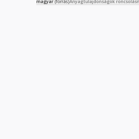
magyar
(forrás)
Anyagtulajdonságok roncsolá