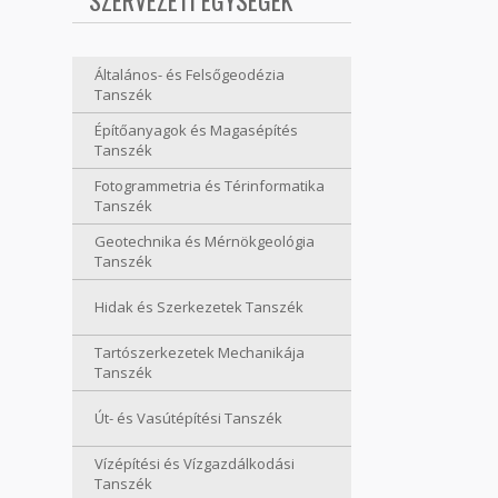
SZERVEZETI EGYSÉGEK
Általános- és Felsőgeodézia
Tanszék
Építőanyagok és Magasépítés
Tanszék
Fotogrammetria és Térinformatika
Tanszék
Geotechnika és Mérnökgeológia
Tanszék
Hidak és Szerkezetek Tanszék
Tartószerkezetek Mechanikája
Tanszék
Út- és Vasútépítési Tanszék
Vízépítési és Vízgazdálkodási
Tanszék