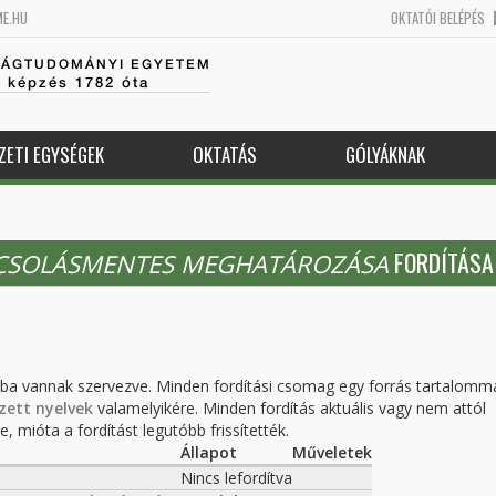
ME.HU
OKTATÓI BELÉPÉS
SÁGTUDOMÁNYI EGYETEM
k képzés 1782 óta
ZETI EGYSÉGEK
OKTATÁS
GÓLYÁKNAK
FORDÍTÁSA
CSOLÁSMENTES MEGHATÁROZÁSA
kba vannak szervezve. Minden fordítási csomag egy forrás tartalomm
zett nyelvek
valamelyikére. Minden fordítás aktuális vagy nem attól
, mióta a fordítást legutóbb frissítették.
Állapot
Műveletek
Nincs lefordítva