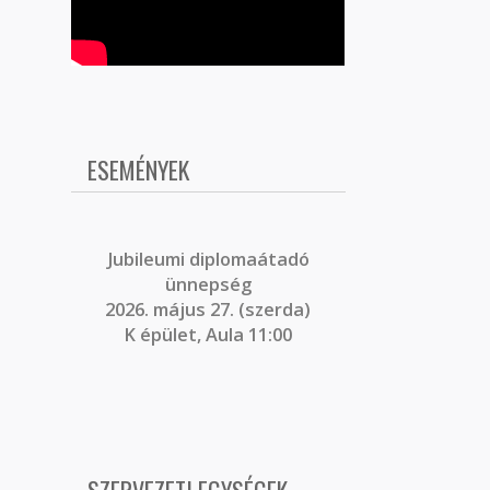
ESEMÉNYEK
J
ubileumi diplomaátadó
ünnepség
2026. május 27. (szerda)
K épület, Aula 11:00