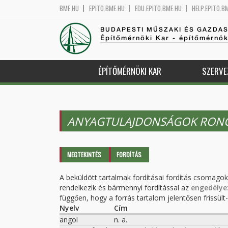
BME.HU
EPITO.BME.HU
EDU.EPITO.BME.HU
HELP.EPITO.B
BUDAPESTI MŰSZAKI ÉS GAZDA
Építőmérnöki Kar - építőmérnö
ÉPÍTŐMÉRNÖKI KAR
SZERVE
ANYAGTULAJDONSÁGOK RON
Elsődleges fülek
MEGTEKINTÉS
FORDÍTÁS
(AKTÍV
FÜL)
A beküldött tartalmak fordításai fordítás csomago
rendelkezik és bármennyi fordítással az
engedélye
függően, hogy a forrás tartalom jelentősen frissült-e
Nyelv
Cím
angol
n. a.