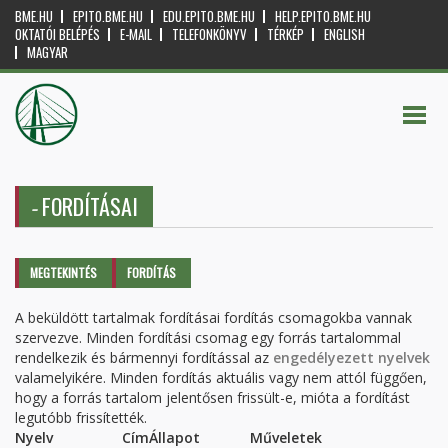
BME.HU
EPITO.BME.HU
EDU.EPITO.BME.HU
HELP.EPITO.BME.HU
OKTATÓI BELÉPÉS
E-MAIL
TELEFONKÖNYV
TÉRKÉP
ENGLISH
MAGYAR
FORDÍTÁSAI
-
Elsődleges fülek
MEGTEKINTÉS
FORDÍTÁS
(AKTÍV
FÜL)
A beküldött tartalmak fordításai fordítás csomagokba vannak
szervezve. Minden fordítási csomag egy forrás tartalommal
rendelkezik és bármennyi fordítással az
engedélyezett nyelvek
valamelyikére. Minden fordítás aktuális vagy nem attól függően,
hogy a forrás tartalom jelentősen frissült-e, mióta a fordítást
legutóbb frissítették.
Nyelv
Cím
Állapot
Műveletek