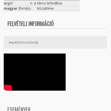
angol
n. a.
Nincs lefordítva
magyar
(forrás)
-
Közzétéve
FELVÉTELI INFORMÁCIÓ
#építő250 ösztöndíj
ESEMÉNYEK