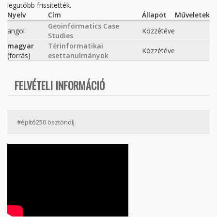
legutóbb frissítették.
Nyelv
Cím
Állapot
Műveletek
Geoinformatics Case
angol
Közzétéve
Studies
magyar
Térinformatikai
Közzétéve
(forrás)
esettanulmányok
FELVÉTELI INFORMÁCIÓ
#építő250 ösztöndíj