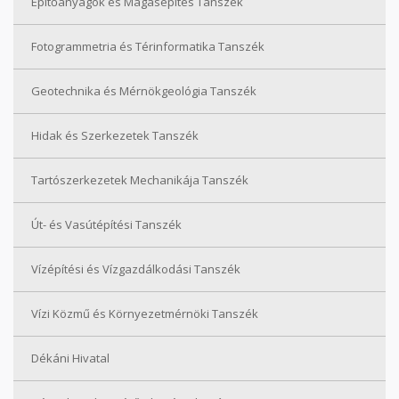
Építőanyagok és Magasépítés Tanszék
Fotogrammetria és Térinformatika Tanszék
Geotechnika és Mérnökgeológia Tanszék
Hidak és Szerkezetek Tanszék
Tartószerkezetek Mechanikája Tanszék
Út- és Vasútépítési Tanszék
Vízépítési és Vízgazdálkodási Tanszék
Vízi Közmű és Környezetmérnöki Tanszék
Dékáni Hivatal