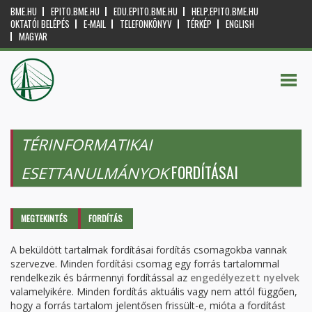
BME.HU
EPITO.BME.HU
EDU.EPITO.BME.HU
HELP.EPITO.BME.HU
OKTATÓI BELÉPÉS
E-MAIL
TELEFONKÖNYV
TÉRKÉP
ENGLISH
MAGYAR
TÉRINFORMATIKAI
FORDÍTÁSAI
ESETTANULMÁNYOK
Elsődleges fülek
MEGTEKINTÉS
FORDÍTÁS
(AKTÍV
FÜL)
A beküldött tartalmak fordításai fordítás csomagokba vannak
szervezve. Minden fordítási csomag egy forrás tartalommal
rendelkezik és bármennyi fordítással az
engedélyezett nyelvek
valamelyikére. Minden fordítás aktuális vagy nem attól függően,
hogy a forrás tartalom jelentősen frissült-e, mióta a fordítást