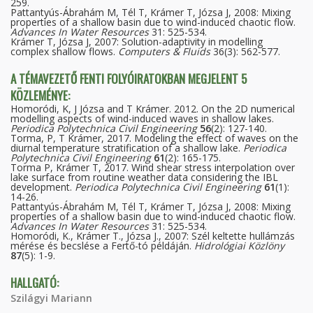
259.
Pattantyús-Ábrahám M, Tél T, Krámer T, Józsa J, 2008: Mixing
properties of a shallow basin due to wind-induced chaotic flow.
Advances In Water Resources
31: 525-534.
Krámer T, Józsa J, 2007: Solution-adaptivity in modelling
complex shallow flows.
Computers & Fluids
36(3): 562-577.
A TÉMAVEZETŐ FENTI FOLYÓIRATOKBAN MEGJELENT 5
KÖZLEMÉNYE:
Homoródi, K, J Józsa and T Krámer. 2012. On the 2D numerical
modelling aspects of wind-induced waves in shallow lakes.
Periodica Polytechnica Civil Engineering
56
(2): 127-140.
Torma, P, T Krámer, 2017. Modeling the effect of waves on the
diurnal temperature stratification of a shallow lake.
Periodica
Polytechnica Civil Engineering
61
(2): 165-175.
Torma P, Krámer T, 2017. Wind shear stress interpolation over
lake surface from routine weather data considering the IBL
development.
Periodica Polytechnica Civil Engineering
61
(1):
14-26.
Pattantyús-Ábrahám M, Tél T, Krámer T, Józsa J, 2008: Mixing
properties of a shallow basin due to wind-induced chaotic flow.
Advances In Water Resources
31: 525-534.
Homoródi, K., Krámer T., Józsa J., 2007: Szél keltette hullámzás
mérése és becslése a Fertő-tó példáján.
Hidrológiai Közlöny
87
(5): 1-9.
HALLGATÓ:
Szilágyi Mariann