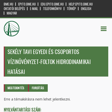
BME.HU
EPITO.BME.HU
EDU.EPITO.BME.HU
HELP.EPITO.BME.HU
OKTATÓI BELÉPÉS
E-MAIL
TELEFONKÖNYV
TÉRKÉP
ENGLISH
MAGYAR
SEKÉLY TAVI EGYEDI ÉS CSOPORTOS
VÍZINÖVÉNYZET-FOLTOK HIDRODINAMIKAI
HATÁSAI
Elsődleges fülek
MEGTEKINTÉS
(AKTÍV
FORDÍTÁS
FÜL)
Erre a témakiírásra nem lehet jelentkezni.
NYILVÁNTARTÁSI SZÁM: