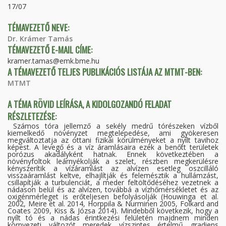
17/07
TÉMAVEZETŐ NEVE:
Dr. Krámer Tamás
TÉMAVEZETŐ E-MAIL CÍME:
kramer.tamas@emk.bme.hu
A TÉMAVEZETŐ TELJES PUBLIKÁCIÓS LISTÁJA AZ MTMT-BEN:
MTMT
A TÉMA RÖVID LEÍRÁSA, A KIDOLGOZANDÓ FELADAT
RÉSZLETEZÉSE:
Számos tóra jellemző a sekély medrű tórészeken vízből
kiemelkedő növényzet megtelepedése, ami gyökeresen
megváltoztatja az ottani fizikai körülményeket a nyílt tavihoz
képest. A levegő és a víz áramlásaira ezek a benőtt területek
porózus akadályként hatnak. Ennek következtében a
növényfoltok leárnyékolják a szelet, részben megkerülésre
kényszerítik a vízáramlást az alvízen esetleg oszcilláló
visszaáramlást keltve, elhajlítják és felemésztik a hullámzást,
csillapítják a turbulenciát, a meder feltöltődéséhez vezetnek a
nádason belül és az alvízen, továbbá a vízhőmérsékletet és az
oxigénmérleget is erőteljesen befolyásolják (Houwinga et al.
2002, Meire et al. 2014, Horppila & Nurminen 2005, Folkard and
Coates 2009, Kiss & Józsa 2014). Mindebből következik, hogy a
nyílt tó és a nádas érintkezési felületén majdnem minden
környezeti változót meredek vízszintes értelmű gradiens