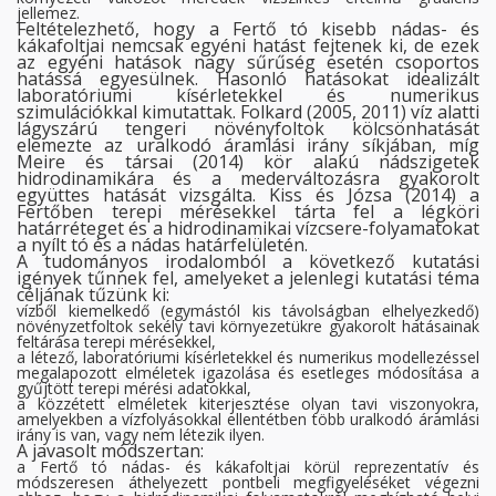
jellemez.
Feltételezhető, hogy a Fertő tó kisebb nádas- és
kákafoltjai nemcsak egyéni hatást fejtenek ki, de ezek
az egyéni hatások nagy sűrűség esetén csoportos
hatássá egyesülnek. Hasonló hatásokat idealizált
laboratóriumi kísérletekkel és numerikus
szimulációkkal kimutattak. Folkard (2005, 2011) víz alatti
lágyszárú tengeri növényfoltok kölcsönhatását
elemezte az uralkodó áramlási irány síkjában, míg
Meire és társai (2014) kör alakú nádszigetek
hidrodinamikára és a mederváltozásra gyakorolt
együttes hatását vizsgálta. Kiss és Józsa (2014) a
Fertőben terepi mérésekkel tárta fel a légköri
határréteget és a hidrodinamikai vízcsere-folyamatokat
a nyílt tó és a nádas határfelületén.
A tudományos irodalomból a következő kutatási
igények tűnnek fel, amelyeket a jelenlegi kutatási téma
céljának tűzünk ki:
vízből kiemelkedő (egymástól kis távolságban elhelyezkedő)
növényzetfoltok sekély tavi környezetükre gyakorolt hatásainak
feltárása terepi mérésekkel,
a létező, laboratóriumi kísérletekkel és numerikus modellezéssel
megalapozott elméletek igazolása és esetleges módosítása a
gyűjtött terepi mérési adatokkal,
a közzétett elméletek kiterjesztése olyan tavi viszonyokra,
amelyekben a vízfolyásokkal ellentétben több uralkodó áramlási
irány is van, vagy nem létezik ilyen.
A javasolt módszertan:
a Fertő tó nádas- és kákafoltjai körül reprezentatív és
módszeresen áthelyezett pontbeli megfigyeléséket végezni