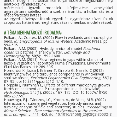
ahhoz, hogy a hidrodinamikai folyamatokról megbízható helyi
adatokkal rendelkezzünk,
mérésekkel igazolt modellek kifejlesztése, amelyekkel
aggregáltan modellezhető a szél, az áramlás, a hullámzás és a
mederváltozás hatása
az egyedi növényzetfoltok egyedi és egymáshoz közeli foltok
csoportos hatásának meghatározása numerikus modellezéssel.
A TÉMA MEGHATÁROZÓ IRODALMA:
Folkard, A., Coates, M. (2009) Flow in wetlands and macrophyte
beds.
In: Encyclopedia of Inland Waters
, Academic Press, pp.
594-605.
Folkard, A.M. (2005): Hydrodynamics of model
Posidonia
oceanica
patches in shallow water.
Limnology and
Oceanography
,
50
(5): 1592-1600.
Folkard, A.M. (2011): Flow regimes in gaps within stands of
flexible vegetation: laboratory flume simulations. Environmental
Fluid Mechanics,
11
: 289-306.
Homoródi K, Józsa J, Krámer T, Ciraolo G, Nasello C (2012):
Identifying wave and turbulence components in wind-driven
shallow basins,
Periodica Polytechnica Civil Engineering
,
56
(1):
87–95, doi:10.3311/pp.ci.2012- 1.10.
Horppila J, Nurminen L, Effects of different macrophyte growth
forms on sediment and P resuspension in a shallow lake,
Hydrobiologia
, 545(1), (2005), 167–175, DOI 10.1007/s10750-
005-2677-9.
Houwinga, E.J., Tánczos, I.C., Kroon, A., de Vries, M.B. (2002):
Interaction of submerged vegetation, hydrodynamics and
turbidity; analysis of field and laboratory studies.
Proceedings in
Marine Science - Fine sediment dynamics in the marine
environment
, 5: 441–453.
doi:10.1016/S1568-2692(02)80032-8