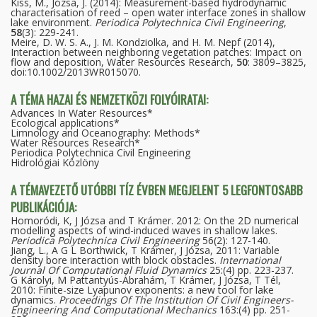
Kiss, M., Józsa, J. (2014): Measurement-based hydrodynamic
characterisation of reed – open water interface zones in shallow
lake environment.
Periodica Polytechnica Civil Engineering
,
58
(3): 229-241.
Meire, D. W. S. A., J. M. Kondziolka, and H. M. Nepf (2014),
Interaction between neighboring vegetation patches: Impact on
flow and deposition, Water Resources Research,
50
: 3809–3825,
doi:10.1002/2013WR015070.
A TÉMA HAZAI ÉS NEMZETKÖZI FOLYÓIRATAI:
Advances In Water Resources*
Ecological applications*
Limnology and Oceanography: Methods*
Water Resources Research*
Periodica Polytechnica Civil Engineering
Hidrológiai Közlöny
A TÉMAVEZETŐ UTÓBBI TÍZ ÉVBEN MEGJELENT 5 LEGFONTOSABB
PUBLIKÁCIÓJA:
Homoródi, K, J Józsa and T Krámer. 2012: On the 2D numerical
modelling aspects of wind-induced waves in shallow lakes.
Periodica Polytechnica Civil Engineering
56(2): 127-140.
Jiang, L., A G L Borthwick, T Krámer, J Józsa, 2011: Variable
density bore interaction with block obstacles.
International
Journal Of Computational Fluid Dynamics
25:(4) pp. 223-237.
G Károlyi, M Pattantyús-Ábrahám, T Krámer, J Józsa, T Tél,
2010: Finite-size Lyapunov exponents: a new tool for lake
dynamics.
Proceedings Of The Institution Of Civil Engineers-
Engineering And Computational Mechanics
163:(4) pp. 251-