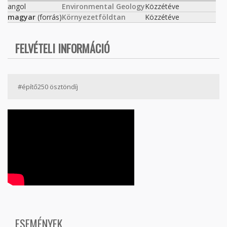
angol
Environmental Geology
Közzétéve
magyar
(forrás)
Környezetföldtan
Közzétéve
FELVÉTELI INFORMÁCIÓ
#építő250 ösztöndíj
ESEMÉNYEK