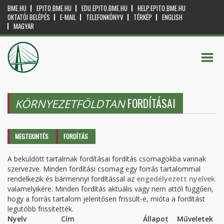
BME.HU
EPITO.BME.HU
EDU.EPITO.BME.HU
HELP.EPITO.BME.HU
OKTATÓI BELÉPÉS
E-MAIL
TELEFONKÖNYV
TÉRKÉP
ENGLISH
MAGYAR
FORDÍTÁSAI
KÖRNYEZETFÖLDTAN
Elsődleges fülek
MEGTEKINTÉS
FORDÍTÁS
(AKTÍV
FÜL)
A beküldött tartalmak fordításai fordítás csomagokba vannak
szervezve. Minden fordítási csomag egy forrás tartalommal
rendelkezik és bármennyi fordítással az
engedélyezett nyelvek
valamelyikére. Minden fordítás aktuális vagy nem attól függően,
hogy a forrás tartalom jelentősen frissült-e, mióta a fordítást
legutóbb frissítették.
Nyelv
Cím
Állapot
Műveletek