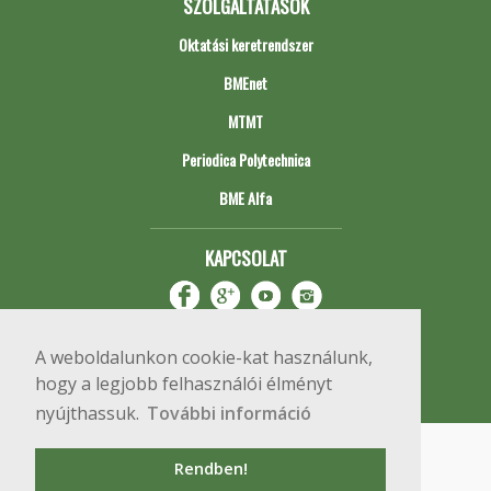
SZOLGÁLTATÁSOK
Oktatási keretrendszer
BMEnet
MTMT
Periodica Polytechnica
BME Alfa
KAPCSOLAT
A weboldalunkon cookie-kat használunk,
hogy a legjobb felhasználói élményt
nyújthassuk.
További információ
Impresszum
Copyright © 2020 BME Építőmérnöki Kar
Rendben!
1111 Budapest, Műegyetem rkp. 3.