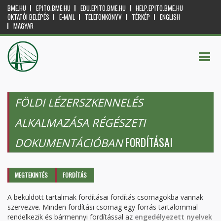
BME.HU
EPITO.BME.HU
EDU.EPITO.BME.HU
HELP.EPITO.BME.HU
OKTATÓI BELÉPÉS
E-MAIL
TELEFONKÖNYV
TÉRKÉP
ENGLISH
MAGYAR
FÖLDI LÉZERSZKENNELÉS
ALKALMAZÁSA RÉGÉSZETI
FORDÍTÁSAI
DOKUMENTÁCIÓBAN
Elsődleges fülek
MEGTEKINTÉS
FORDÍTÁS
(AKTÍV
FÜL)
A beküldött tartalmak fordításai fordítás csomagokba vannak
szervezve. Minden fordítási csomag egy forrás tartalommal
rendelkezik és bármennyi fordítással az
engedélyezett nyelvek