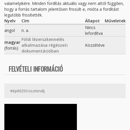
valamelyikére. Minden fordítás aktuális vagy nem attól függően,
hogy a forrás tartalom jelentősen frissült-e, mióta a fordítást
legutóbb frissítették.
Nyelv
Cím
Állapot
Műveletek
Nincs
angol
n. a.
lefordítva
Földi lézerszkennelés
magyar
alkalmazása régészeti
Közzétéve
(forrás)
dokumentációban
FELVÉTELI INFORMÁCIÓ
#építő250 ösztöndíj