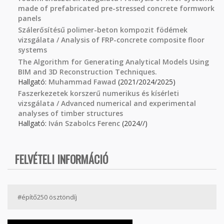
made of prefabricated pre-stressed concrete formwork
panels
Szálerősítésű polimer-beton kompozit födémek
vizsgálata / Analysis of FRP-concrete composite floor
systems
The Algorithm for Generating Analytical Models Using
BIM and 3D Reconstruction Techniques.
Hallgató:
Muhammad Fawad
(2021/2024/2025)
Faszerkezetek korszerű numerikus és kísérleti
vizsgálata / Advanced numerical and experimental
analyses of timber structures
Hallgató:
Iván Szabolcs Ferenc
(2024//)
FELVÉTELI INFORMÁCIÓ
#építő250 ösztöndíj