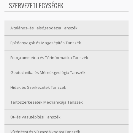
SZERVEZETI EGYSÉGEK
Általános- és Felsőgeodézia Tanszék
Építőanyagok és Magasépítés Tanszék
Fotogrammetria és Térinformatika Tanszék
Geotechnika és Mérnökgeológia Tanszék
Hidak és Szerkezetek Tanszék
Tartószerkezetek Mechanikája Tanszék
Út- és Vasútépítési Tanszék
Vízépítési és Vízgazdálkodási Tanszék