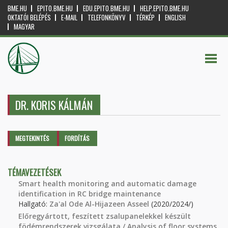
BME.HU
EPITO.BME.HU
EDU.EPITO.BME.HU
HELP.EPITO.BME.HU
OKTATÓI BELÉPÉS
E-MAIL
TELEFONKÖNYV
TÉRKÉP
ENGLISH
MAGYAR
DR. KORIS KÁLMÁN
Elsődleges fülek
MEGTEKINTÉS
(AKTÍV
FORDÍTÁS
FÜL)
TÉMAVEZETÉSEK
Smart health monitoring and automatic damage
identification in RC bridge maintenance
Hallgató:
Za'al Ode Al-Hijazeen Asseel
(2020/2024/)
Előregyártott, feszített zsalupanelekkel készült
födémrendszerek vizsgálata / Analysis of floor systems