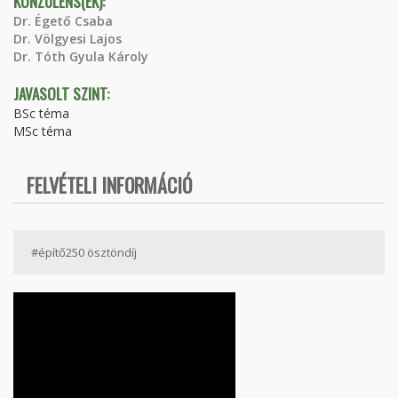
KONZULENS(EK):
Dr. Égető Csaba
Dr. Völgyesi Lajos
Dr. Tóth Gyula Károly
JAVASOLT SZINT:
BSc téma
MSc téma
FELVÉTELI INFORMÁCIÓ
#építő250 ösztöndíj