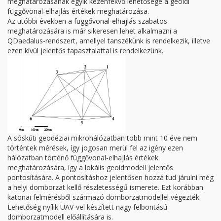
meghatározásának egyik kézenfekvő lehetősége a geoidi
függővonal-elhajlás értékek meghatározása.
Az utóbbi években a függővonal-elhajlás szabatos
meghatározására is már sikeresen lehet alkalmazni a
QDaedalus-rendszert, amellyel tanszékünk is rendelkezik, illetve
ezen kívül jelentős tapasztalattal is rendelkezünk.
A sóskúti geodéziai mikrohálózatban több mint 10 éve nem
történtek mérések, így jogosan merül fel az igény ezen
hálózatban történő függővonal-elhajlás értékek
meghatározására, így a lokális geoidmodell jelentős
pontosítására. A pontosításhoz jelentősen hozzá tud járulni még
a helyi domborzat kellő részletességű ismerete. Ezt korábban
katonai felmérésből származó domborzatmodellel végezték.
Lehetőség nyílik UAV-vel készített nagy felbontású
domborzatmodell előállítására is.