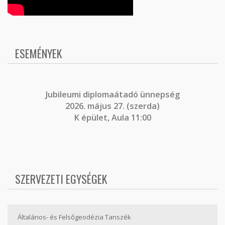
ESEMÉNYEK
J
ubileumi diplomaátadó ünnepség
2026. május 27. (szerda)
K épület, Aula 11:00
SZERVEZETI EGYSÉGEK
Általános- és Felsőgeodézia Tanszék