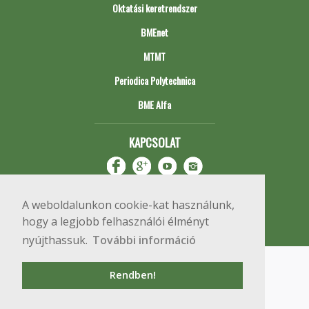
Oktatási keretrendszer
BMEnet
MTMT
Periodica Polytechnica
BME Alfa
KAPCSOLAT
A weboldalunkon cookie-kat használunk,
hogy a legjobb felhasználói élményt
nyújthassuk.
További információ
Impresszum
Copyright © 2020 BME Építőmérnöki Kar
Rendben!
1111 Budapest, Műegyetem rkp. 3.
+36 1 463 3531
webmester@emk.bme.hu