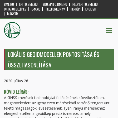
BME.HU
EPITO.BME.HU
EDU.EPITO.BME.HU
HELP.EPITO.BME.HU
OKTATÓI BELÉPÉS
E-MAIL
TELEFONKÖNYV
TÉRKÉP
ENGLISH
MAGYAR
LOKÁLIS GEOIDMODELLEK PONTOSÍTÁSA ÉS
ÖSSZEHASONLÍTÁSA
2020. július 26.
RÖVID LEÍRÁS:
A GNSS-mérések technológiai fejlődésének következtében,
megnövekedett az igény ezen mérésekből történő tengerszint
feletti magasságok levezetésének. Ilyen irányú mérésekhez
elengedhetetlen a geoidkép precíz ismerete, amely