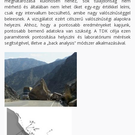
meghatározása különösen nehéz, sok tulajdonság nem
mérhető és általában nem lehet őket egy-egy értékkel leírni,
csak egy intervallum becsülhető, amibe nagy valószínűséggel
beleesnek. A vizsgálatot ezért célszerű valószínűségi alapokra
helyezni. Ahhoz, hogy a pontosabb eredményeket kapjunk,
pontosabb bemenő adatokra van szükség. A TDK célja ezen
paraméterek pontosítása helyszíni és laboratóriumi mérések
segítségével, illetve a „back analysis” módszer alkalmazásával.