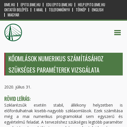
BME.HU
EPITO.BME.HU
EDU.EPITO.BME.HU
HELP.EPITO.BME.HU
OKTATÓI BELÉPÉS
E-MAIL
TELEFONKÖNYV
TÉRKÉP
ENGLISH
MAGYAR
KŐOMLÁSOK NUMERIKUS SZÁMÍTÁSÁHOZ
SZÜKSÉGES PARAMÉTEREK VIZSGÁLATA
2020. július 31.
RÖVID LEÍRÁS:
Sziklarézsűk esetén stabil, állékony helyzetben is
előfordulhatnak kisebb-nagyobb sziklaomlások. Ezek számítása
még a mai numerikus programokkal sem egyszerű és
egyértelmű feladat. A tervezéshez szükséges legtöbb paraméter