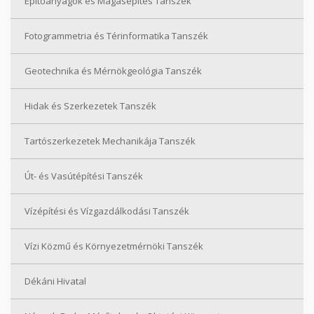
Építőanyagok és Magasépítés Tanszék
Fotogrammetria és Térinformatika Tanszék
Geotechnika és Mérnökgeológia Tanszék
Hidak és Szerkezetek Tanszék
Tartószerkezetek Mechanikája Tanszék
Út- és Vasútépítési Tanszék
Vízépítési és Vízgazdálkodási Tanszék
Vízi Közmű és Környezetmérnöki Tanszék
Dékáni Hivatal