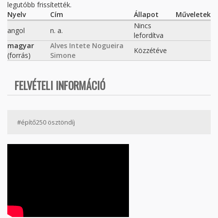
legutóbb frissítették.
Nyelv
Cím
Állapot
Műveletek
Nincs
angol
n. a.
lefordítva
magyar
Alves Intete Nogueira
Közzétéve
(forrás)
Simone
FELVÉTELI INFORMÁCIÓ
#építő250 ösztöndíj