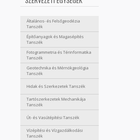
SZERVEZETI EGYSÉGEK
Általános- és Felsőgeodézia
Tanszék
Építőanyagok és Magasépítés
Tanszék
Fotogrammetria és Térinformatika
Tanszék
Geotechnika és Mérnökgeológia
Tanszék
Hidak és Szerkezetek Tanszék
Tartószerkezetek Mechanikája
Tanszék
Út- és Vasútépítési Tanszék
Vízépítési és Vízgazdálkodási
Tanszék