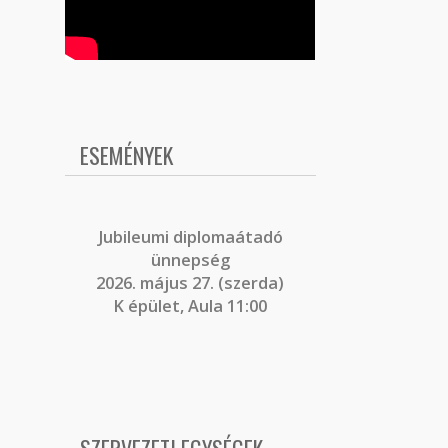
ESEMÉNYEK
J
ubileumi diplomaátadó
ünnepség
2026. május 27. (szerda)
K épület, Aula 11:00