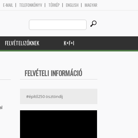
E-MAIL
TELEFONKÖNYV
TÉRKÉP
ENGLISH
MAGYAR
Search
Keresés űrlap
this
site
FELVÉTELIZŐKNEK
K+F+I
FELVÉTELI INFORMÁCIÓ
#építő250 ösztöndíj
al