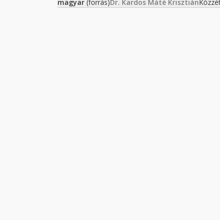
magyar
(forrás)
Dr. Kardos Máté Krisztián
Közzé