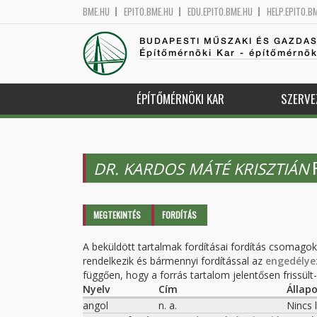
BME.HU
EPITO.BME.HU
EDU.EPITO.BME.HU
HELP.EPITO.B
BUDAPESTI MŰSZAKI ÉS GAZDA
Építőmérnöki Kar - építőmérnö
ÉPÍTŐMÉRNÖKI KAR
SZERVE
F
DR. KARDOS MÁTÉ KRISZTIÁN
Elsődleges fülek
MEGTEKINTÉS
FORDÍTÁS
(AKTÍV
FÜL)
A beküldött tartalmak fordításai fordítás csomago
rendelkezik és bármennyi fordítással az
engedélye
függően, hogy a forrás tartalom jelentősen frissült-e
Nyelv
Cím
Állap
angol
n. a.
Nincs 