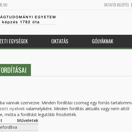
ME.HU
OKTATÓI BELÉPÉS
SÁGTUDOMÁNYI EGYETEM
k képzés 1782 óta
ZETI EGYSÉGEK
OKTATÁS
GÓLYÁKNAK
ORDÍTÁSAI
kba vannak szervezve. Minden fordítási csomag egy forrás tartalomm
zett nyelvek
valamelyikére. Minden fordítás aktuális vagy nem attól
, mióta a fordítást legutóbb frissítették.
ot
Műveletek
lefordítva